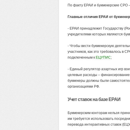
По факту ЕРАИ и букмекерские СРО 
Главные отличия ЕРАИ от букмекер
- ЕРАИ принадлежит Государству (Ро
учредителями которых являются бук
- Чтобы вести букмекерскую деятель
участников, как это требовалось в С
подключенным к
ЕЦУПИС
;
- Единый регулятор азартных игр вз
целевые расходы – финансирование 
букмекеры должны были самостоятел
организациями РФ.
Учет ставок на базе ЕРАИ
Букмекерским конторам нельзя приним
им требуется использовать посредн
перевода интерактивных ставок (ЕЦ