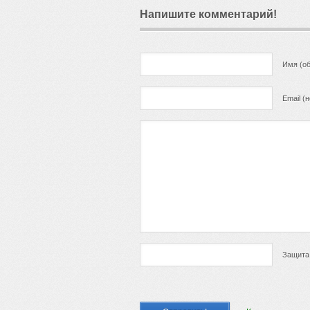
Напишите комментарий!
Имя (об
Email (
Защита