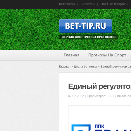
Контакты
Новости
Частые вопросы
Главная
Прогнозы На Спорт
Главная
Школа беттинга
Единый регулятор аз
Единый регулятор
07.02.2022
Просмотров: 1591
Школа бе