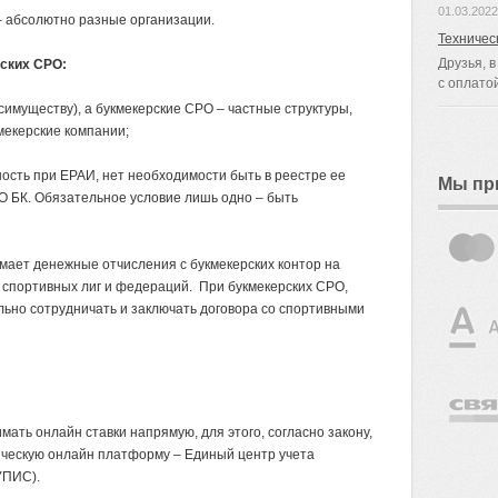
01.03.2022
– абсолютно разные организации.
Техничес
Друзья, 
ских СРО:
с оплатой
симуществу), а букмекерские СРО – частные структуры,
мекерские компании;
ность при ЕРАИ, нет необходимости быть в реестре ее
Мы пр
РО БК. Обязательное условие лишь одно – быть
имает денежные отчисления с букмекерских контор на
спортивных лиг и федераций. При букмекерских СРО,
ьно сотрудничать и заключать договора со спортивными
ать онлайн ставки напрямую, для этого, согласно закону,
ическую онлайн платформу – Единый центр учета
УПИС).