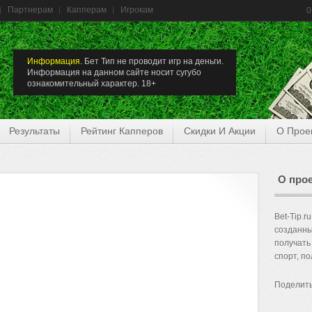
Партнерам
Капперам
Игрокам
0
Информация.
Бет Тип не проводит игр на деньги.
Информация на данном сайте носит сугубо
ознакомительный характер. 18+
Результаты
Рейтинг Капперов
Скидки И Акции
О Прое
О про
Bet-Tip.r
созданный
получать
спорт, п
Поделить