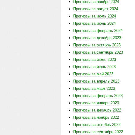
Прогнозы за ноябрь 2024
Прогнозы за август 2024
Прогнозы за июль 2024
Прогнозы за июнь 2024
Прогнозы за февраль 2024
Прогнозы за декабрь 2023
Прогнозы за октябрь 2023
Прогнозы за сентябрь 2023
Прогнозы за июль 2023
Прогнозы за июнь 2023
Прогнозы за май 2023
Прогнозы за апрель 2023
Прогнозы за март 2023
Прогнозы за февраль 2023
Прогнозы за январь 2023
Прогнозы за декабрь 2022
Прогнозы за ноябрь 2022
Прогнозы за октябрь 2022
Прогнозы за сентябрь 2022