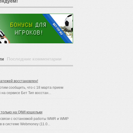
ендуем!
ти
Последние комментарии
атежей восстановлен!
хотим сообщить, что с 18 марта прием
на сервисе Бет Тип восстан...
только на QIWI кошельки
в связи с остановкой работы WMR и WMP
в в системе Webmoney (11.0...