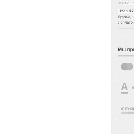
01.03.2022
Техничес
Друзья, 
с оплатой
Мы пр