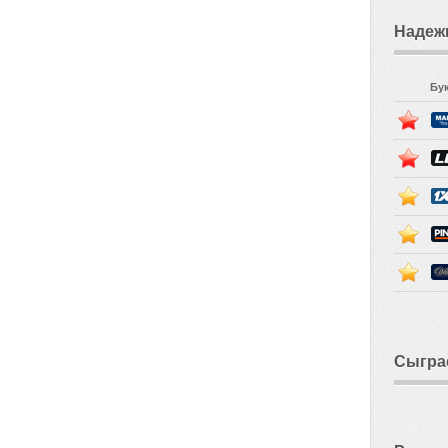
Надеж
Бу
Cыгра