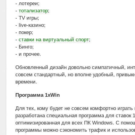
- лотереи;
-
тотализатор
;
- TV игры;
- live-казино;
- покер;
-
ставки на виртуальный спорт
;
- Бинго;
- и прочее.
Обновленный дизайн довольно симпатичный, инт
совсем стандартный, но вполне удобный, привыкн
времени.
Программа 1xWin
Для тех, кому будет не совсем комфортно играть 
разработана специальная программа для ставок 
оптимизированная для всех ПК Windows. С помо
программы можно сэкономить трафик и использо