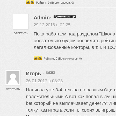
Рейтинг:
0
(Всего голосов:
0
)
Admin
:
29.12.2016 в 02:25
Пока работаем над разделом "Школа 
ОТВЕТИТЬ
обязательно будем обновлять рейтинг
легализованные конторы, в т.ч. и 1хС
Рейтинг:
0
(Всего голосов:
0
)
Игорь
:
26.01.2017 в 08:23
Написал уже 3-4 отзыва по разным бк,и 
ОТВЕТИТЬ
положительными.А вот как попал в лучш
bet,который не выплачивает денег???Ли
толку там играть,если ты своих выигры