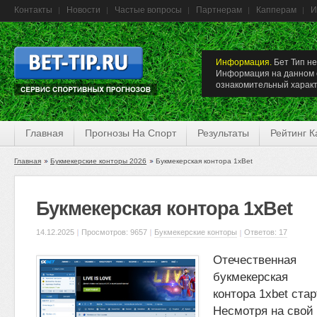
Контакты
Новости
Частые вопросы
Партнерам
Капперам
И
Информация.
Бет Тип не
Информация на данном с
ознакомительный характ
Главная
Прогнозы На Спорт
Результаты
Рейтинг 
Главная
Букмекерские конторы 2026
Букмекерская контора 1xBet
Букмекерская контора 1xBet
14.12.2025
Просмотров: 9657
Букмекерские конторы
Ответов: 17
Отечественная
букмекерская
контора 1xbet стар
Несмотря на свой