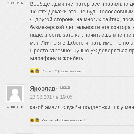
Вообще администратор все правильно де
ОТВЕТИТЬ
1хбет? Докажи это, не будь голословным
С другой стороны на многих сайтах, по
букмекерской деятельности эта контора 
надежности, зато как почитаешь мнение 
мат. Лично я в 1хбете играть именно по э
Просто стремно! Лучше уж доверяться п
Марафону и Фонбету.
Рейтинг:
3
(Всего голосов:
3
)
Ярослав
:
23.08.2017 в 19:05
какой эмаил службы поддержки, т.к у ме
ОТВЕТИТЬ
Рейтинг:
-1
(Всего голосов:
1
)