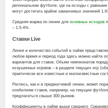
региональном футболе, где на исходы с равными
могут достигать крайне заманчивых значений 1.97
Средняя маржа по линии для
основных исходов
п
– 1.5-4%.
Ставки Live
Линия и количество событий в лайве представле
любое время и период года здесь можно найти о
вариантов для ставок. Объем чемпионатов порад
искушенных игроков – в разделе текущих игр 1хБ
практически все известные и малоизвестные сос
Роспись, как и в предматчевой линии, может пор
изобилием ставок, например, на текущие футбо
предлагаться свыше 300 рынков.
Коэффициенты в лайве выше среднего. Среднев