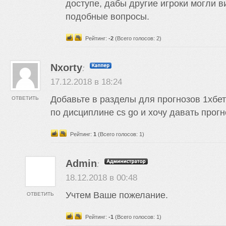
доступе, дабы другие игроки могли в
подобные вопросы.
Рейтинг:
-2
(Всего голосов:
2
)
Nxorty
:
17.12.2018 в 18:24
Добавьте в разделы для прогнозов 1хбет
ОТВЕТИТЬ
по дисциплине cs go и хочу давать прог
Рейтинг:
1
(Всего голосов:
1
)
Admin
:
18.12.2018 в 00:48
Учтем Ваше пожелание.
ОТВЕТИТЬ
Рейтинг:
-1
(Всего голосов:
1
)