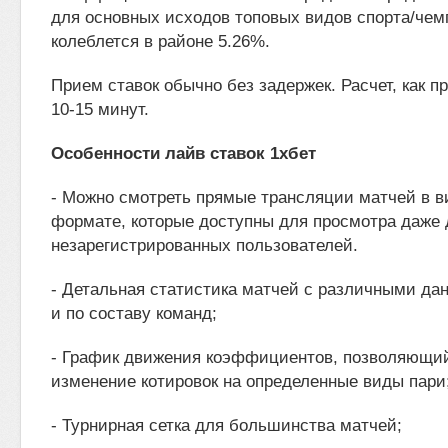
для основных исходов топовых видов спорта/чем
колеблется в районе 5.26%.
Прием ставок обычно без задержек. Расчет, как п
10-15 минут.
Особенности лайв ставок 1хбет
- Можно смотреть прямые трансляции матчей в в
формате, которые доступны для просмотра даже 
незарегистрированных пользователей.
- Детальная статистика матчей с различными да
и по составу команд;
- График движения коэффициентов, позволяющи
изменение котировок на определенные виды пари
- Турнирная сетка для большинства матчей;