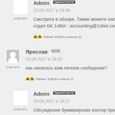
Admin
:
23.08.2017 в 19:08
Смотрите в обзоре. Также можете на
ОТВЕТИТЬ
отдел БК 1xBet - accounting@1xbet.c
Рейтинг:
0
(Всего голосов:
0
)
Ярослав
:
23.08.2017 в 19:10
как написать вам личное сообщение?
ОТВЕТИТЬ
Рейтинг:
2
(Всего голосов:
2
)
Admin
:
23.08.2017 в 19:17
Обсуждение букмекерских контор пр
ОТВЕТИТЬ