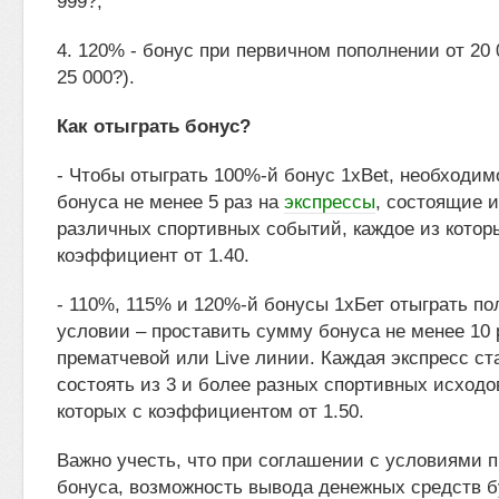
999?;
4. 120% - бонус при первичном пополнении от 20 
25 000?).
Как отыграть бонус?
- Чтобы отыграть 100%-й бонус 1xBet, необходи
бонуса не менее 5 раз на
экспрессы
, состоящие 
различных спортивных событий, каждое из котор
коэффициент от 1.40.
- 110%, 115% и 120%-й бонусы 1хБет отыграть по
условии – проставить сумму бонуса не менее 10 
прематчевой или Live линии. Каждая экспресс ст
состоять из 3 и более разных спортивных исходо
которых с коэффициентом от 1.50.
Важно учесть, что при соглашении с условиями п
бонуса, возможность вывода денежных средств б