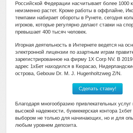
Российской Федерации насчитывает более 1000 к
неизменно растет. Кроме работы в оффлайне, И
темпами набирает обороты в Рунете, сегодня кол
игроков, которые регулярно делают ставки на спор
превышает 400 тысяч человек.
Игорная деятельность в Интернете ведется на ос
электронной лицензии по азартным играм правит
зарегистрированное на фирму 1X Corp NV. В 201
адрес 1хБет находился в Кюрасао, Нидерландски
острова, Gebouw Dr. M. J. Hugenholtzweg Z/N.
Сделать ставку!
Благодаря многообразию привлекательных услуг 
высокой надежности, букмекерская контора 1хбе
выбором не только для начинающих, но и для оп
любым уровнем депозита.