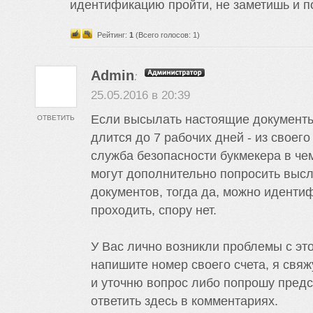
идентификацию пройти, не заметишь и п
Рейтинг:
1
(Всего голосов:
1
)
Admin
:
25.05.2016 в 20:39
Если высылать настоящие документ
ОТВЕТИТЬ
длится до 7 рабочих дней - из своег
служба безопасности букмекера в чем
могут дополнительно попросить высл
документов, тогда да, можно идент
проходить, спору нет.
У Вас лично возникли проблемы с это
напишите номер своего счета, я свя
и уточню вопрос либо попрошу предс
ответить здесь в комментариях.