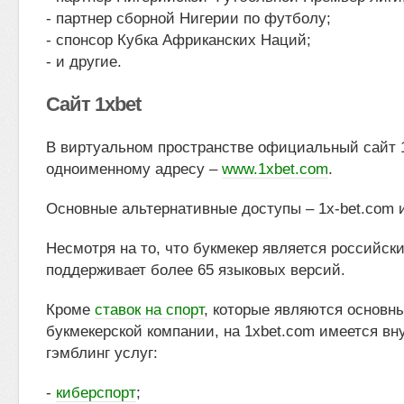
- партнер сборной Нигерии по футболу;
- спонсор Кубка Африканских Наций;
- и другие.
Сайт 1xbet
В виртуальном пространстве официальный сайт 
одноименному адресу –
www.1xbet.com
.
Основные альтернативные доступы – 1x-bet.com и
Несмотря на то, что букмекер является российск
поддерживает более 65 языковых версий.
Кроме
ставок на спорт
, которые являются основн
букмекерской компании, на 1xbet.com имеется в
гэмблинг услуг:
-
киберспорт
;