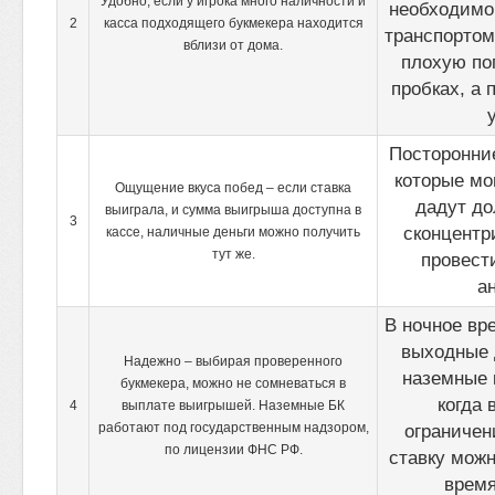
Удобно, если у игрока много наличности и
необходимо
2
касса подходящего букмекера находится
транспортом
вблизи от дома.
плохую пог
пробках, а 
Посторонни
которые мо
Ощущение вкуса побед – если ставка
дадут д
выиграла, и сумма выигрыша доступна в
3
сконцентр
кассе, наличные деньги можно получить
тут же.
провест
а
В ночное вр
выходные д
Надежно – выбирая проверенного
наземные 
букмекера, можно не сомневаться в
когда 
4
выплате выигрышей. Наземные БК
работают под государственным надзором,
ограничен
по лицензии ФНС РФ.
ставку можн
время