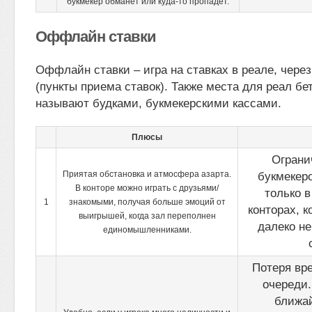
букмекер обманет или куда-то пропадет.
Оффлайн ставки
Оффлайн ставки – игра на ставках в реале, чер
(пункты приема ставок). Также места для реал бе
называют будками, букмекерскими кассами.
Плюсы
Ограни
Приятая обстановка и атмосфера азарта.
букмекеро
В конторе можно играть с друзьями/
только в
1
знакомыми, получая больше эмоций от
конторах, 
выигрышей, когда зал переполнен
далеко не
единомышленниками.
Потеря вре
очереди.
ближа