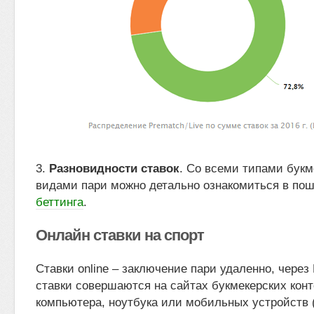
3.
Разновидности ставок
. Со всеми типами букм
видами пари можно детально ознакомиться в по
беттинга
.
Онлайн ставки на спорт
Ставки online – заключение пари удаленно, через
ставки совершаются на сайтах букмекерских кон
компьютера, ноутбука или мобильных устройств 