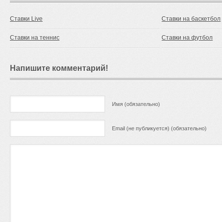
Ставки Live
Ставки на баскетбол
Ставки на теннис
Ставки на футбол
Напишите комментарий!
Имя (обязательно)
Email (не публикуется) (обязательно)