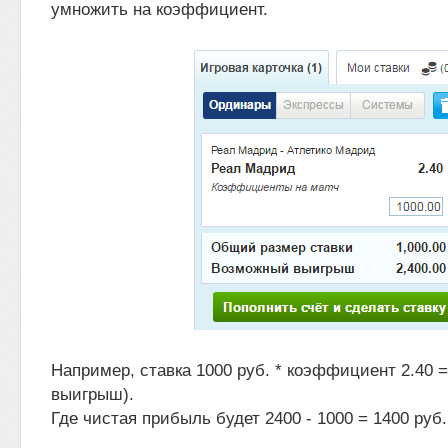
умножить на коэффициент.
Например, ставка 1000 руб. * коэффициент 2.40 =
выигрыш).
Где чистая прибыль будет 2400 - 1000 = 1400 руб.