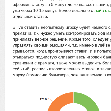
оформив ставку за 5 минут до конца состязания,
уже через 10-15 минут. Более детально о
лайв ст
отдельной статье.
В live ставить неопытному игроку будет немного 
прематчи, т.к. нужно уметь контролировать ход м
принимать верное решение. Кроме того, следует 
управлять своими эмоциями, т.к. именно в лайве 
срываются, когда проигрывают ставки, и в попыт
отыграться подчистую сливают весь игровой банк
сравнении с прематч, также можно выделить бол
событий, роспись второстепенных ставок, а такж
маржу (комиссию букмекера, закладываемую в к