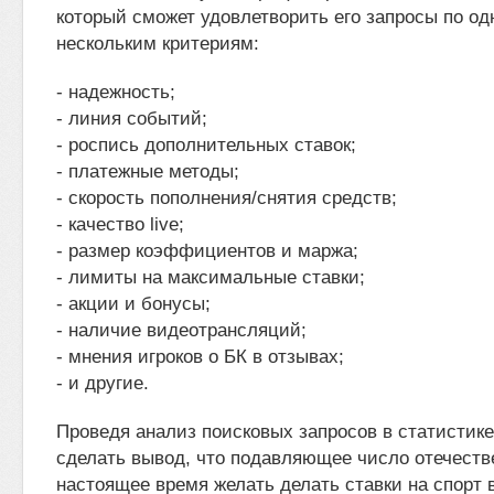
который сможет удовлетворить его запросы по о
нескольким критериям:
- надежность;
- линия событий;
- роспись дополнительных ставок;
- платежные методы;
- скорость пополнения/снятия средств;
- качество live;
- размер коэффициентов и маржа;
- лимиты на максимальные ставки;
- акции и бонусы;
- наличие видеотрансляций;
- мнения игроков о БК в отзывах;
- и другие.
Проведя анализ поисковых запросов в статистик
сделать вывод, что подавляющее число отечеств
настоящее время желать делать ставки на спорт 