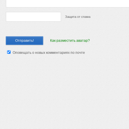
Защита от спама
Как разместить аватар?
Оповещать о новых комментариях по почте