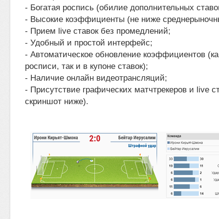
- Богатая роспись (обилие дополнительных ставок
- Высокие коэффициенты (не ниже среднерыночн
- Прием live ставок без промедлений;
- Удобный и простой интерфейс;
- Автоматическое обновление коэффициентов (ка
росписи, так и в купоне ставок);
- Наличие онлайн видеотрансляций;
- Присутствие графических матчтрекеров и live с
скриншот ниже).