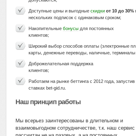
Доступные цены и выгодные
скидки
от 10 до 30%
нескольких подписок с одинаковым сроком;
Накопительные
бонусы
для постоянных
клиентов;
Широкий выбор способов оплаты (электронные пл
карты, денежные переводы, наличные, терминалы и
Доброжелательная поддержка
клиентов;
Работаем на рынке беттинга с 2012 года, запустив
ставках bet-gid.ru.
Наш принцип работы
Мы всерьез заинтересованы в длительном и
взаимовыгодном сотрудничестве, т.к. наш сервис
рассчитан не на разовых, а на постоянных