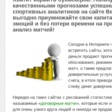
качественными прогнозами успешн
спортивных аналитиков на сайте Bet
выгодно приумножайте свои капита
эмоций и без потери времени на пр
анализ матчей!
Сегодня в Интернете 
встретить сайты, кот
деньги продают прогн
обоснования, рекомен
матч, а также предла
доверительные услуги
счета, в итоге приво
сливу денег доверчив
Нередко на таких сайтах с рисованной статистик
называемые «
договорные матчи
», которые если и
для очень узкого круга людей и никогда не прода