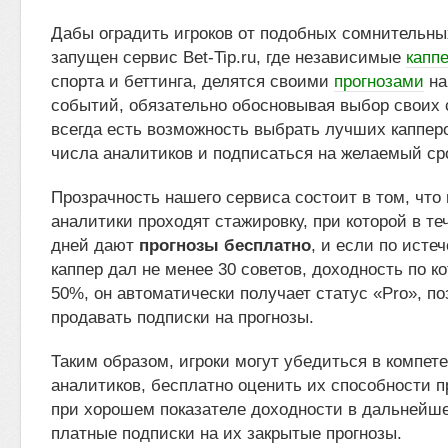
Дабы оградить игроков от подобных сомнительны
запущен сервис Bet-Tip.ru, где независимые
капп
спорта и беттинга, делятся своими
прогнозами
на
событий, обязательно обосновывая выбор своих с
всегда есть возможность выбрать лучших каппер
числа аналитиков и подписаться на желаемый ср
Прозрачность нашего сервиса состоит в том, что
аналитики проходят стажировку, при которой в те
дней дают
прогнозы бесплатно
, и если по исте
каппер дал не менее 30 советов, доходность по 
50%, он автоматически получает статус «Pro», 
продавать подписки на прогнозы.
Таким образом, игроки могут убедиться в компет
аналитиков, бесплатно оценить их способности п
при хорошем показателе доходности в дальнейш
платные подписки на их закрытые прогнозы.