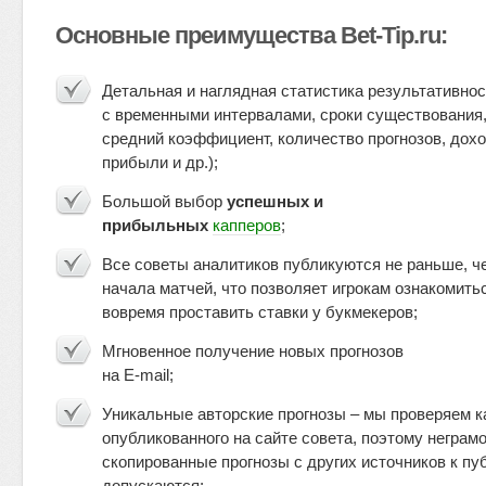
Основные преимущества Bet-Tip.ru:
Детальная и наглядная статистика результативнос
с временными интервалами, сроки существования,
средний коэффициент, количество прогнозов, дохо
прибыли и др.);
Большой выбор
успешных и
прибыльных
капперов
;
Все советы аналитиков публикуются не раньше, че
начала матчей, что позволяет игрокам ознакомитьс
вовремя проставить ставки у букмекеров;
Мгновенное получение новых прогнозов
на E-mail;
Уникальные авторские прогнозы – мы проверяем к
опубликованного на сайте совета, поэтому неграм
скопированные прогнозы с других источников к пу
допускаются;