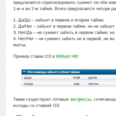
предлагается спрогнозировать сумеют ли обе ком
1-м и во 2-м тайме. Всего предлагается четыре р
1. Да/Да – забьют в первом и втором тайме;
2. Да/Нет – забьют в первом тайме, но не забьют
3. Нет/Да – не сумеют забить в первом тайме, но
4. Нет/Нет – не сумеют забить ни в первой, ни во
матча.
Пример ставки ОЗ в
William Hill
:
Также существуют готовые
экспрессы
, сочетающ
исходы со ставкой ОЗ: