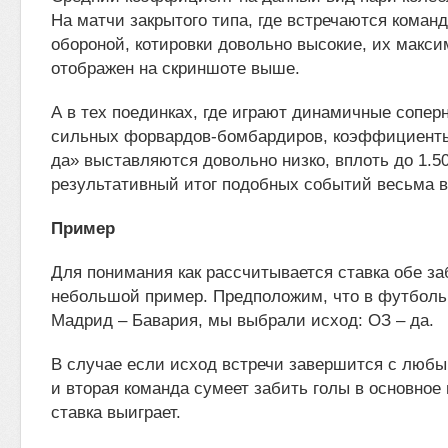
На матчи закрытого типа, где встречаются коман
обороной, котировки довольно высокие, их макс
отображен на скриншоте выше.
А в тех поединках, где играют динамичные сопе
сильных форвардов-бомбардиров, коэффициенты
да» выставляются довольно низко, вплоть до 1.50
результативный итог подобных событий весьма 
Пример
Для понимания как рассчитывается ставка обе з
небольшой пример. Предположим, что в футболь
Мадрид – Бавария, мы выбрали исход: ОЗ – да.
В случае если исход встречи завершится с любы
и вторая команда сумеет забить голы в основное 
ставка выиграет.