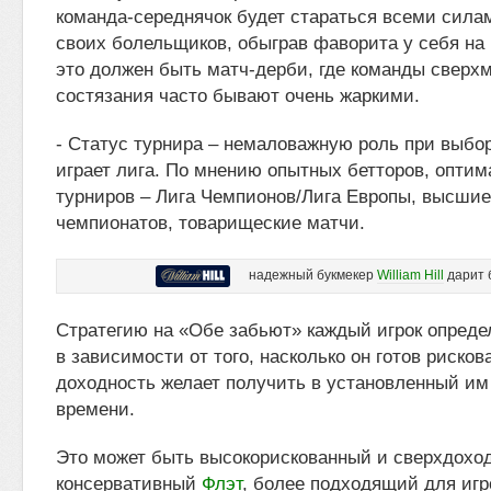
команда-середнячок будет стараться всеми сила
своих болельщиков, обыграв фаворита у себя на 
это должен быть матч-дерби, где команды сверх
состязания часто бывают очень жаркими.
- Статус турнира – немаловажную роль при выбо
играет лига. По мнению опытных бетторов, опти
турниров – Лига Чемпионов/Лига Европы, высшие
чемпионатов, товарищеские матчи.
надежный букмекер
William Hill
дарит б
Стратегию на «Обе забьют» каждый игрок опреде
в зависимости от того, насколько он готов рисков
доходность желает получить в установленный им
времени.
Это может быть высокорискованный и сверхдох
консервативный
Флэт
, более подходящий для игр