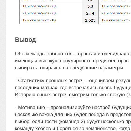
Вывод
Обе команды забьют гол – простая и очевидная ст
имеющая высокую популярность среди бетторов.
выбирать, опираясь на следующие параметры:
- Статистику прошлых встреч – оцениваем резуль
последних матчах, где встречались вновь будущи
Историю очных встреч смотрим только свежую (з
- Мотивацию – проанализируйте настрой будущих
насколько важна для них будет победа в предсто
выбор, если гости (команда 2) будут несколько п
команду хозяев и бороться за чемпионство, ког