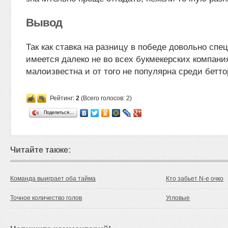
Вывод
Так как ставка на разницу в победе довольно спе
имеется далеко не во всех букмекерских компани
малоизвестна и от того не популярна среди бетто
Рейтинг:
2
(Всего голосов:
2
)
Поделиться…
Читайте также:
Команда выиграет оба тайма
Кто забьет N-е очко
Точное количество голов
Угловые