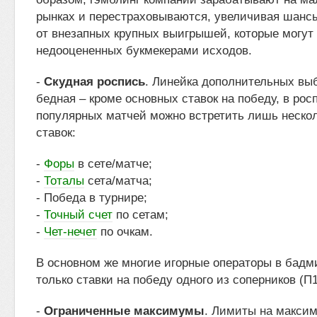
рынках и перестраховываются, увеличивая шансы
от внезапных крупных выигрышей, которые могут 
недооцененных букмекерами исходов.
-
Скудная роспись
. Линейка дополнительных вы
бедная – кроме основных ставок на победу, в ро
популярных матчей можно встретить лишь нескол
ставок:
-
Форы
в сете/матче;
-
Тоталы
сета/матча;
- Победа в турнире;
-
Точный счет
по сетам;
-
Чет-нечет
по очкам.
В основном же многие игорные операторы в бадм
только ставки на победу одного из соперников (П1
-
Ограниченные максимумы
. Лимиты на максим