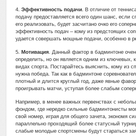
4.
Эффективность подачи
. В отличие от теннис
подачу предоставляется всего один шанс, если с
его реализовать, будет засчитано очко его соперн
эффективность подач – кому из предстоящих со
удается совершать мощные подачи, особенно в 
5.
Мотивация
. Данный фактор в бадминтоне оче
определить, но он является одним из ключевых, к
видах спорта. Постарайтесь выяснить, кому из 
нужна победа. Так как в бадминтоне соревновате
плотный и длится круглый год, даже явные фавор
проигрывать матчи, уступая более слабым сопер
Например, в менее важных первенствах с небол
фондом, где нередко сильные бадминтонисты мог
свой номер, играя для общего зачета, экономя си
параллельно проходящий более статусный турнир
слабые молодые спортсмены будут стараться зая