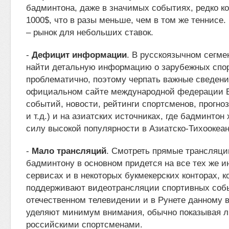
бадминтона, даже в значимых событиях, редко к
1000$, что в разы меньше, чем в том же теннисе
– рынок для небольших ставок.
-
Дефицит информации
. В русскоязычном сегме
найти детальную информацию о зарубежных спо
проблематично, поэтому черпать важные сведени
официальном сайте международной федерации 
событий, новости, рейтинги спортсменов, прогноз
и т.д.) и на азиатских источниках, где бадминто
силу высокой популярности в Азиатско-Тихоокеан
-
Мало трансляций
. Смотреть прямые трансляци
бадминтону в основном придется на все тех же 
сервисах и в некоторых букмекерских конторах, к
поддерживают видеотрансляции спортивных событ
отечественном телевидении и в Рунете данному 
уделяют минимум внимания, обычно показывая л
российскими спортсменами.