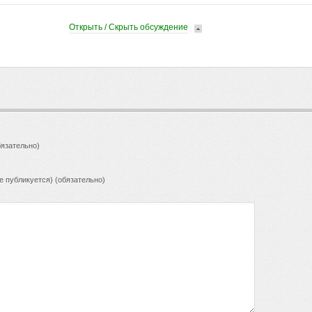
Открыть / Скрыть обсуждение
язательно)
не публикуется) (обязательно)