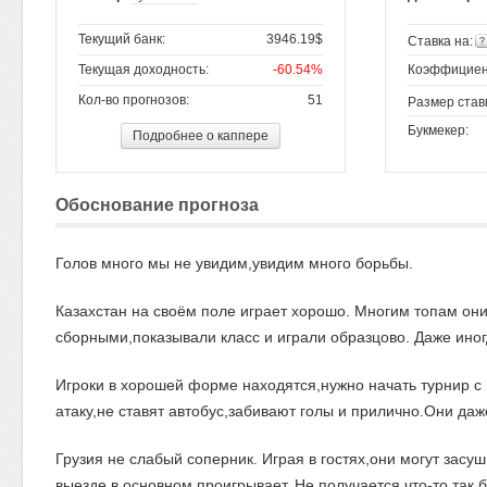
Текущий банк:
3946.19$
Ставка на:
Текущая доходность:
-60.54%
Коэффициен
Кол-во прогнозов:
51
Размер став
Букмекер:
Подробнее о каппере
Обоснование прогноза
Голов много мы не увидим,увидим много борьбы.
Казахстан на своём поле играет хорошо. Многим топам они 
сборными,показывали класс и играли образцово. Даже иног
Игроки в хорошей форме находятся,нужно начать турнир с 
атаку,не ставят автобус,забивают голы и прилично.Они даж
Грузия не слабый соперник. Играя в гостях,они могут засуш
выезде,в основном проигрывает. Не получается что-то,так 