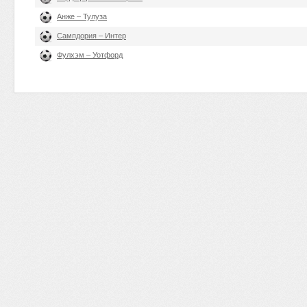
Анже – Тулуза
Сампдория – Интер
Фулхэм – Уотфорд