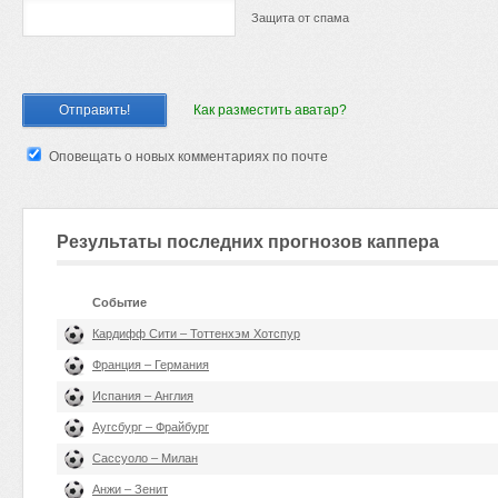
Защита от спама
Как разместить аватар?
Оповещать о новых комментариях по почте
Результаты последних прогнозов каппера
Событие
Кардифф Сити – Тоттенхэм Хотспур
Франция – Германия
Испания – Англия
Аугсбург – Фрайбург
Сассуоло – Милан
Анжи – Зенит