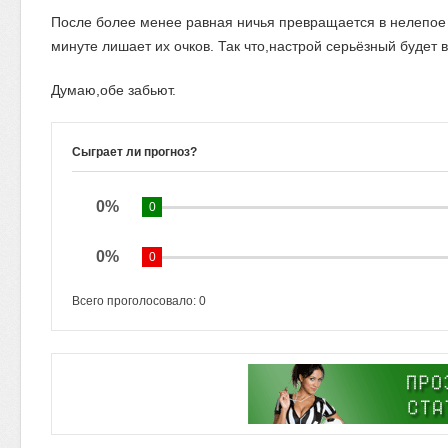
После более менее равная ничья превращается в нелепо
минуте лишает их очков. Так что,настрой серьёзный будет в
Думаю,обе забьют.
Сыграет ли прогноз?
0%
0
0%
0
Всего проголосовало:
0