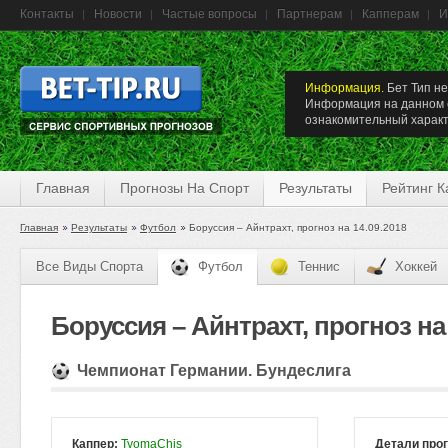
Контакты
Новости
Частые вопросы
Партнерам
Капперам
И
Информация.
Бет Тип не
Информация на данном с
ознакомительный характ
Главная
Прогнозы На Спорт
Результаты
Рейтинг 
Главная
Результаты
Футбол
Боруссия – Айнтрахт, прогноз на 14.09.2018
Все Виды Спорта
Футбол
Теннис
Хоккей
Боруссия – Айнтрахт, прогноз на 
Чемпионат Германии. Бундеслига
Каппер:
TyomaChis
Детали про