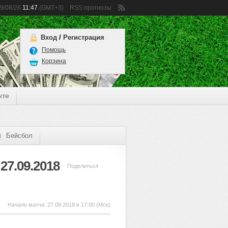
9/08/26
11:47
(GMT+3)
RSS прогнозы
Вход
/
Регистрация
Помощь
Корзина
кте
Бейсбол
27.09.2018
Поделиться
Начало матча:
27.09.2018 в 17:00 (Мск)