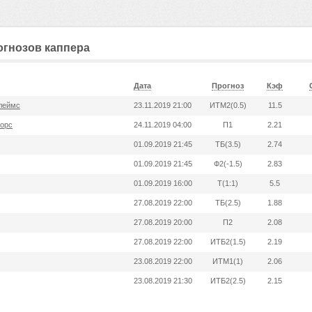
огнозов каппера
Дата
Прогноз
Кэф
леймс
23.11.2019 21:00
ИТМ2(0.5)
11.5
торс
24.11.2019 04:00
П1
2.21
01.09.2019 21:45
ТБ(3.5)
2.74
01.09.2019 21:45
Ф2(-1.5)
2.83
01.09.2019 16:00
Т(1:1)
5.5
27.08.2019 22:00
ТБ(2.5)
1.88
27.08.2019 20:00
П2
2.08
27.08.2019 22:00
ИТБ2(1.5)
2.19
23.08.2019 22:00
ИТМ1(1)
2.06
23.08.2019 21:30
ИТБ2(2.5)
2.15