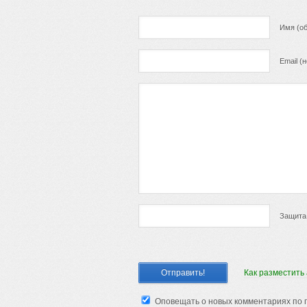
Имя (об
Email (
Защита
Как разместить
Оповещать о новых комментариях по 