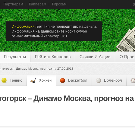
Партнерам
Капперам
Игрокам
0
Информация.
Бет Тип не проводит игр на деньги.
Информация на данном сайте носит сугубо
ознакомительный характер. 18+
Результаты
Рейтинг Капперов
Скидки И Акции
О Прое
тогорск – Динамо Москва, прогноз на 27.09.2018
Теннис
Хоккей
Баскетбол
Волейбол
огорск – Динамо Москва, прогноз на 