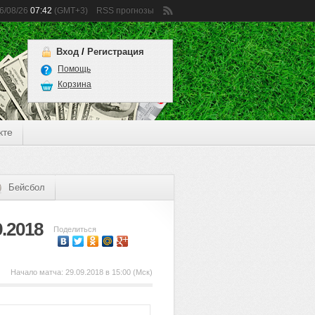
6/08/26
07:42
(GMT+3)
RSS прогнозы
Вход
/
Регистрация
Помощь
Корзина
кте
Бейсбол
.2018
Поделиться
Начало матча:
29.09.2018 в 15:00 (Мск)