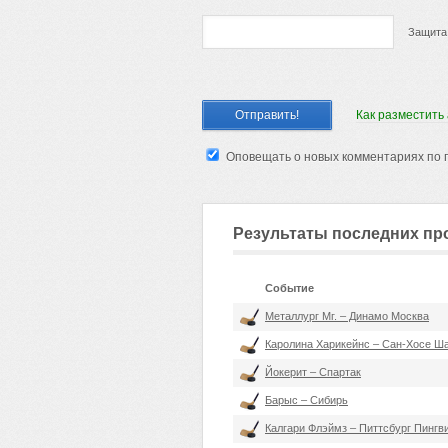
Защита
Как разместить
Оповещать о новых комментариях по 
Результаты последних пр
Событие
Металлург Мг. – Динамо Москва
Каролина Харикейнс – Сан-Хосе Ш
Йокерит – Спартак
Барыс – Сибирь
Калгари Флэймз – Питтсбург Пингв