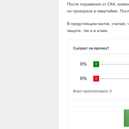
После поражения от СКА, коман
но проиграла в овертайме. Посл
В предстоящем матче, считаю, ч
защите, так и в атаке.
Сыграет ли прогноз?
0%
0
0%
0
Всего проголосовало:
0