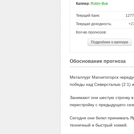
Каппер:
Robin-Buk
Текущий банк:
1277
Текущая доходность:
+2
Кол-во прогнозов:
Подробнее о каппере
Обоснование прогноза
Металлург Магнитогорск череду
победы над Северсталью (2:1) и
Занимают они шестую строчку в
перестройку с предыдущего сезо
Сегодня они бклкл принимать Яр
техничный и быстрый хоккей.