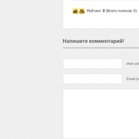
Рейтинг:
0
(Всего голосов:
0
)
Напишите комментарий!
Имя (об
Email (