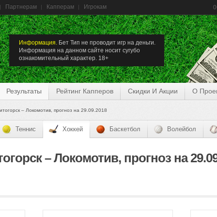
Партнерам
Капперам
Игрокам
0
Информация.
Бет Тип не проводит игр на деньги.
Информация на данном сайте носит сугубо
ознакомительный характер. 18+
Результаты
Рейтинг Капперов
Скидки И Акции
О Прое
тогорск – Локомотив, прогноз на 29.09.2018
Теннис
Хоккей
Баскетбол
Волейбол
огорск – Локомотив, прогноз на 29.09