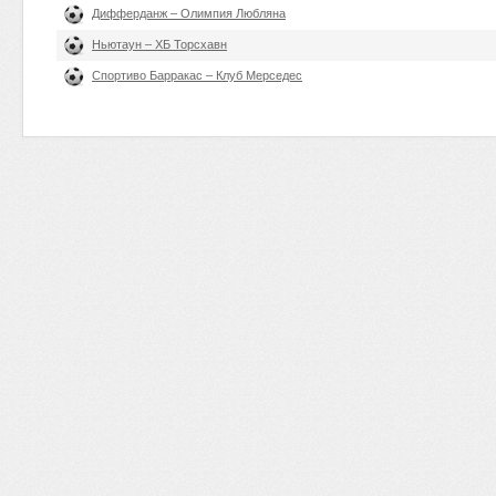
Дифферданж – Олимпия Любляна
Ньютаун – ХБ Торсхавн
Спортиво Барракас – Клуб Мерседес