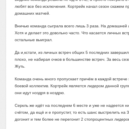
любят все без исключения. Кортрейк начал сезон скажем пр
домашних матчей.
Вничью команда сыграла всего лишь 3 раза. На домашней а
Хотя и делает это довольно часто. Что касается личных вст
остальные выиграл.
Да и,кстати, из личных встреч общих 5 последних завершил
плохо, не набирая очков в большинстве встреч. За весь се
Жуть.
Команда очень много пропускает причём в каждой встрече э
боевой коллектив. Кортрейк является лидером данной груп
они идут ноздря в ноздрю.
Серкль же идёт на последнем 6 месте и уже не надеется ни
счётом, да ещё и е пропустит, то есть шанс выстрелить на 
догонит и тем более не перегонит 2 стопроцентных лидеров