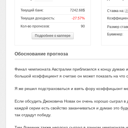
Текущий банк:
7242.68$
Ставка на:
Текущая доходность:
-27.57%
Коэффициен
Кол-во прогнозов:
90
Размер став
Букмекер:
Подробнее о каппере
Обоснование прогноза
Финал чемпионата Австралии приблизился к концу думаю и
большой коэффициент я считаю он может показать на что с
Я же решил подстраховаться и взять фору коэффицыэнт мен
Если обсудить Джоковича Новак он очень хорошо сыграл в 
каждой серии есть свойство заканчиваться и думаю это буде
так отдадут победу.
Тим Доминик также неплохо сыграл в данном чемпионате и х