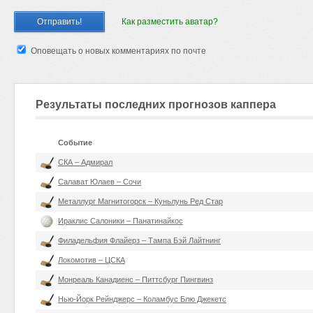
Как разместить аватар?
Оповещать о новых комментариях по почте
Результаты последних прогнозов каппера
Событие
СКА – Адмирал
Салават Юлаев – Сочи
Металлург Магнитогорск – Куньлунь Ред Стар
Ираклис Салоники – Панатинайкос
Филадельфия Флайерз – Тампа Бэй Лайтнинг
Локомотив – ЦСКА
Монреаль Канадиенс – Питтсбург Пингвинз
Нью-Йорк Рейнджерс – Коламбус Блю Джекетс