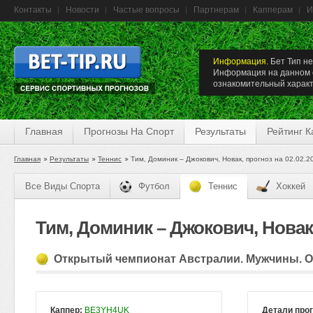
Контакты
Новости
Частые вопросы
Партнерам
Капперам
И
Информация.
Бет Тип не
Информация на данном с
ознакомительный характ
Главная
Прогнозы На Спорт
Результаты
Рейтинг 
Главная
Результаты
Теннис
Тим, Доминик – Джокович, Новак, прогноз на 02.02.2
Все Виды Спорта
Футбол
Теннис
Хоккей
Тим, Доминик – Джокович, Новак,
Открытый чемпионат Австралии. Мужчины. О
Каппер:
BE3YH4UK
Детали про