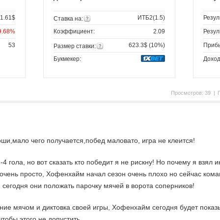
1.61$
ИТБ2(1.5)
Резул
Ставка на:
9.68%
Коэффициент:
2.09
Резул
53
623.3$ (10%)
Приб
Размер ставки:
Букмекер:
Доход
Просмотров:
39 |
ши,мало чего получается,побед маловато, игра не клеится!
4 гола, но вот сказать кто победит я не рискну! Но почему я взял
очень просто, Хофенхайм начал сезон очень плохо но сейчас кома
 сегодня они положать парочку мячей в ворота соперников!
ие мячом и диктовка своей игры, Хофенхайм сегодня будет показ
чтобы этого не допустить.