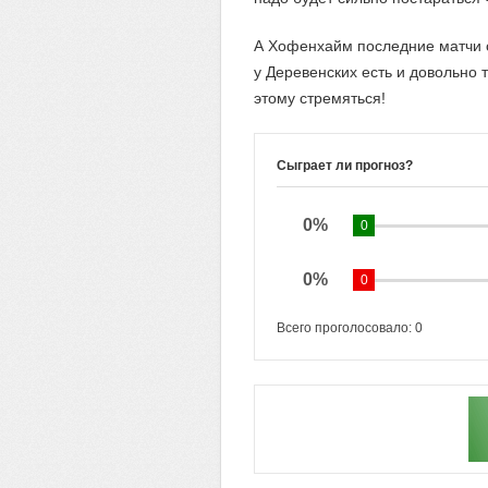
А Хофенхайм последние матчи с
у Деревенских есть и довольно 
этому стремяться!
Сыграет ли прогноз?
0%
0
0%
0
Всего проголосовало:
0