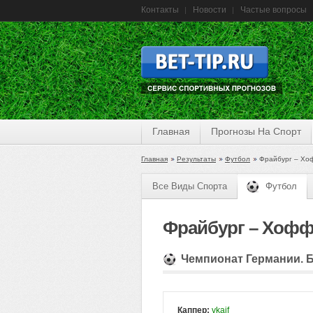
Контакты
Новости
Частые вопросы
Главная
Прогнозы На Спорт
Главная
Результаты
Футбол
Фрайбург – Хоф
Все Виды Спорта
Футбол
Фрайбург – Хоффе
Чемпионат Германии. 
Каппер:
vkaif