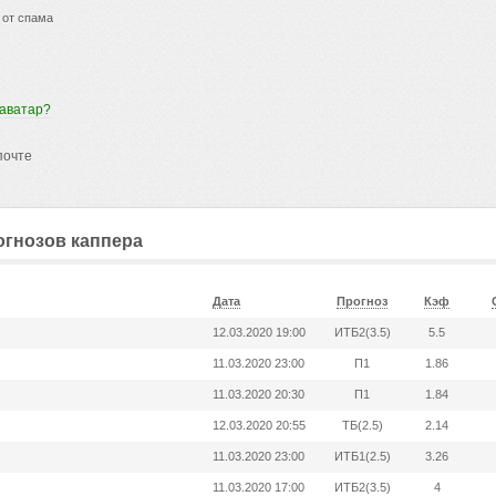
 от спама
 аватар?
почте
огнозов каппера
Дата
Прогноз
Кэф
12.03.2020 19:00
ИТБ2(3.5)
5.5
11.03.2020 23:00
П1
1.86
11.03.2020 20:30
П1
1.84
12.03.2020 20:55
ТБ(2.5)
2.14
11.03.2020 23:00
ИТБ1(2.5)
3.26
11.03.2020 17:00
ИТБ2(3.5)
4