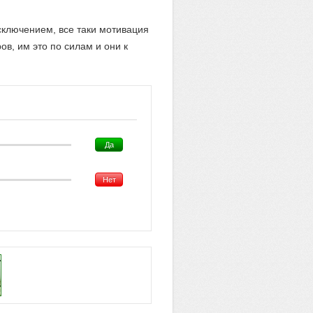
сключением, все таки мотивация
ов, им это по силам и они к
Да
Нет