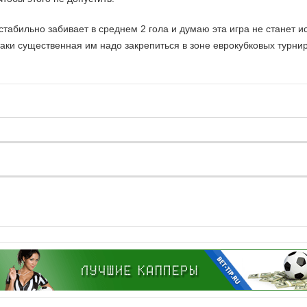
табильно забивает в среднем 2 гола и думаю эта игра не станет и
таки существенная им надо закрепиться в зоне еврокубковых турнир