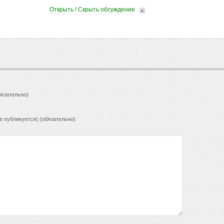
Открыть / Скрыть обсуждение
язательно)
не публикуется) (обязательно)