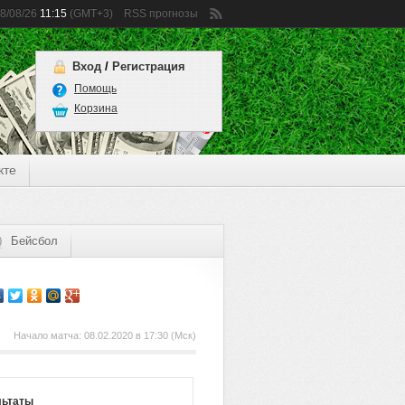
8/08/26
11:15
(GMT+3)
RSS прогнозы
Вход
/
Регистрация
Помощь
Корзина
кте
Бейсбол
Начало матча:
08.02.2020 в 17:30 (Мск)
льтаты