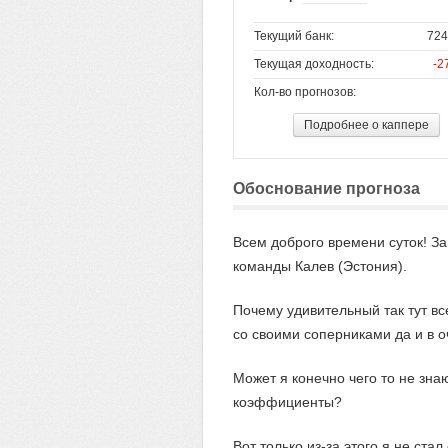
Текущий банк:
724
Текущая доходность:
-2
Кол-во прогнозов:
Подробнее о каппере
Обоснование прогноза
Всем доброго времени суток! За
команды Калев (Эстония).
Почему удивительный так тут вс
со своими соперниками да и в 
Может я конечно чего то не зна
коэффициенты?
Вот только из-за этого я не ста