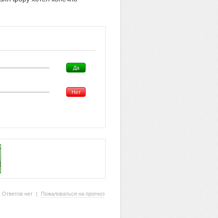
Да
Нет
Ответов нет
|
Пожаловаться на прогноз