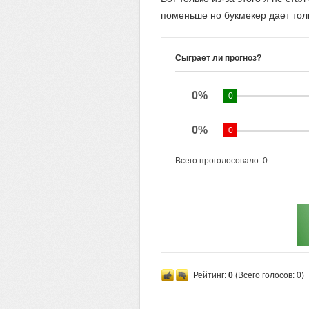
поменьше но букмекер дает толь
Сыграет ли прогноз?
0%
0
0%
0
Всего проголосовало:
0
Рейтинг:
0
(Всего голосов:
0
)