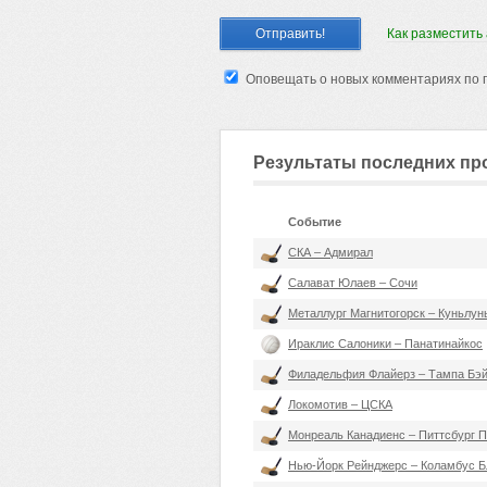
Как разместить
Оповещать о новых комментариях по 
Результаты последних пр
Событие
СКА – Адмирал
Салават Юлаев – Сочи
Металлург Магнитогорск – Куньлун
Ираклис Салоники – Панатинайкос
Филадельфия Флайерз – Тампа Бэй
Локомотив – ЦСКА
Монреаль Канадиенс – Питтсбург П
Нью-Йорк Рейнджерс – Коламбус Б