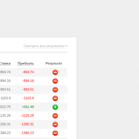
Смотреть все результаты
Ставка
Прибыль
Результат
804.74
-804.74
894.16
-894.16
993.51
-993.51
1103.9
-1103.9
1012.75
+911.48
1125.28
-1125.28
1250.31
-1250.31
1389.23
-1389.23