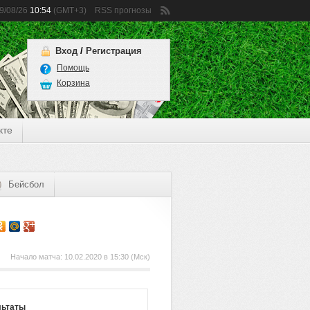
9/08/26
10:54
(GMT+3)
RSS прогнозы
Вход
/
Регистрация
Помощь
Корзина
кте
Бейсбол
Начало матча:
10.02.2020 в 15:30 (Мск)
льтаты