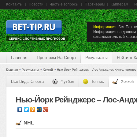
Контакты
Новости
Частые вопросы
Партнерам
Капперам
И
Информация.
Бет Тип не
Информация на данном с
ознакомительный характ
Главная
Прогнозы На Спорт
Результаты
Рейтинг 
Главная
Результаты
Хоккей
Нью-Йорк Рейнджерс – Лос-Анджелес Кингс, прогноз
Все Виды Спорта
Футбол
Теннис
Хоккей
Нью-Йорк Рейнджерс – Лос-Андже
NHL