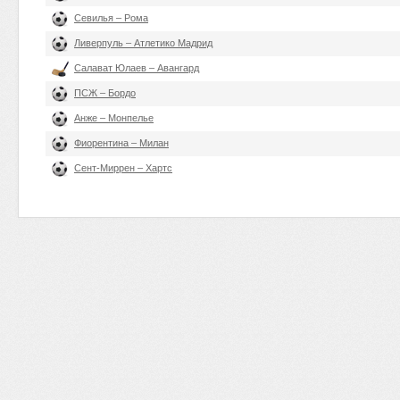
Севилья – Рома
Ливерпуль – Атлетико Мадрид
Салават Юлаев – Авангард
ПСЖ – Бордо
Анже – Монпелье
Фиорентина – Милан
Сент-Миррен – Хартс