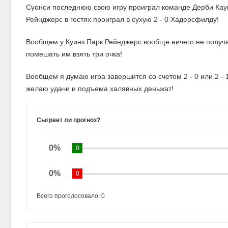
Суонси последнюю свою игру проиграл команде Дерби Каунт
Рейнджерс в гостях проиграл в сухую 2 - 0 Хадерсфилду!
Вообщем у Куинз Парк Рейнджерс вообще ничего не получа
помешать им взять три очка!
Вообщем я думаю игра завершится со счетом 2 - 0 или 2 - 1
желаю удачи и подъема халявных деньжат!
Сыграет ли прогноз?
0%
0
0%
0
Всего проголосовало:
0