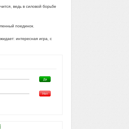
чится, ведь в силовой борьбе
авленный поединок.
жидает: интересная игра, с
Да
Нет