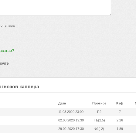
 от спама
 аватар?
почте
огнозов каппера
Дата
Прогноз
Кэф
11.03.2020 23:00
П2
7
02.03.2020 19:30
ТБ(2.5)
2.26
29.02.2020 17:30
Ф1(-2)
1.89