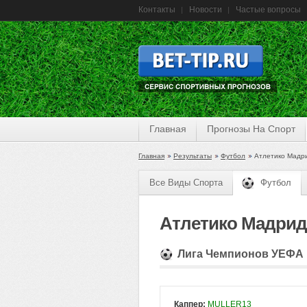
Контакты
Новости
Частые вопросы
Главная
Прогнозы На Спорт
Главная
Результаты
Футбол
Атлетико Мадри
Все Виды Спорта
Футбол
Атлетико Мадрид 
Лига Чемпионов УЕФА
Каппер:
MULLER13