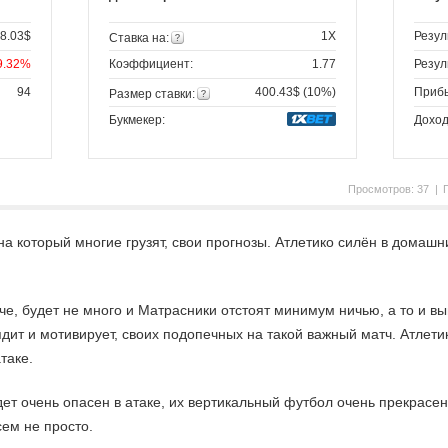
8.03$
1Х
Резул
Ставка на:
9.32%
Коэффициент:
1.77
Резул
94
400.43$ (10%)
Приб
Размер ставки:
Букмекер:
Доход
Просмотров:
37 |
а который многие грузят, свои прогнозы. Атлетико силён в домашни
тче, будет не много и Матрасники отстоят минимум ничью, а то и 
дит и мотивирует, своих подопечных на такой важный матч. Атлетик
таке.
ет очень опасен в атаке, их вертикальный футбол очень прекрасен,
сем не просто.