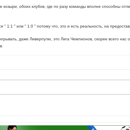
козыри, обоих клубов, где по разу команды вполне способны отли
я " 1:1 " или " 1:0 " потому что, это и есть реальность, на предост
рывать, даже Ливерпулю, это Лига Чемпионов, скорее всего нас о
в.