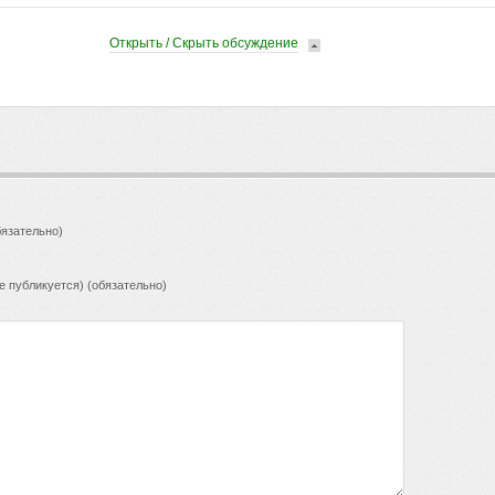
Открыть / Скрыть обсуждение
язательно)
не публикуется) (обязательно)