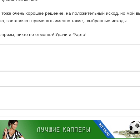
, тоже очень хорошее решение, на положительный исход, но мой в
ка, заставляют применять именно такие,- выбранные исходы.
призы, никто не отменял! Удачи и Фарта!