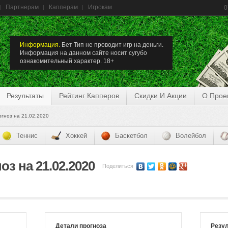
Партнерам
Капперам
Игрокам
0
Информация.
Бет Тип не проводит игр на деньги.
Информация на данном сайте носит сугубо
ознакомительный характер. 18+
Результаты
Рейтинг Капперов
Скидки И Акции
О Прое
огноз на 21.02.2020
Теннис
Хоккей
Баскетбол
Волейбол
оз на 21.02.2020
Поделиться
Детали прогноза
Резу