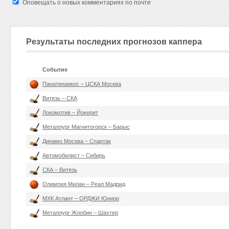
Оповещать о новых комментариях по почте
Результаты последних прогнозов каппера
Событие
Панатинаикос – ЦСКА Москва
Витязь – СКА
Локомотив – Йокерит
Металлург Магнитогорск – Барыс
Динамо Москва – Спартак
Автомобилист – Сибирь
СКА – Витязь
Олимпия Милан – Реал Мадрид
МХК Атлант – ОРДЖИ Юниор
Металлург Жлобин – Шахтер