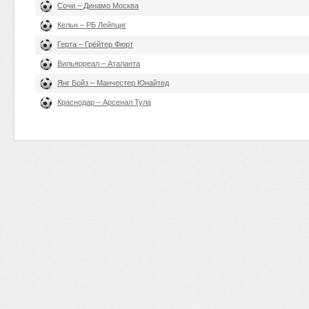
Сочи – Динамо Москва
Кельн – РБ Лейпциг
Герта – Грёйтер Фюрт
Вильярреал – Аталанта
Янг Бойз – Манчестер Юнайтед
Краснодар – Арсенал Тула