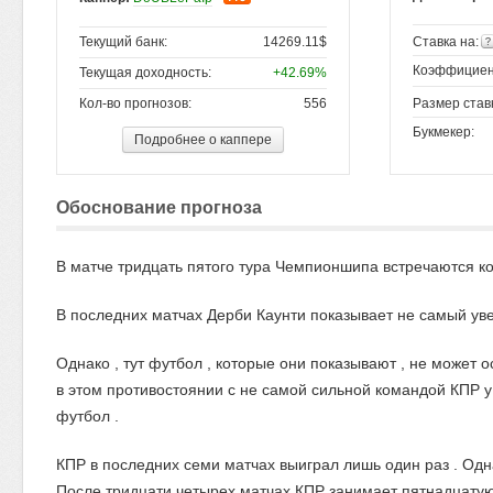
Текущий банк:
14269.11$
Ставка на:
Коэффициен
Текущая доходность:
+42.69%
Кол-во прогнозов:
556
Размер став
Букмекер:
Подробнее о каппере
Обоснование прогноза
В матче тридцать пятого тура Чемпионшипа встречаются к
В последних матчах Дерби Каунти показывает не самый ув
Однако , тут футбол , которые они показывают , не может
в этом противостоянии с не самой сильной командой КПР у 
футбол .
КПР в последних семи матчах выиграл лишь один раз . Одн
После тридцати четырех матчах КПР занимает пятнадцатую с