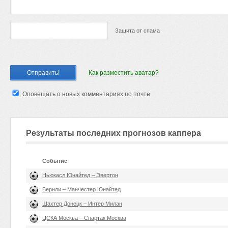
Защита от спама
Как разместить аватар?
Оповещать о новых комментариях по почте
Результаты последних прогнозов каппера
Событие
Ньюкасл Юнайтед – Эвертон
Бернли – Манчестер Юнайтед
Шахтер Донецк – Интер Милан
ЦСКА Москва – Спартак Москва