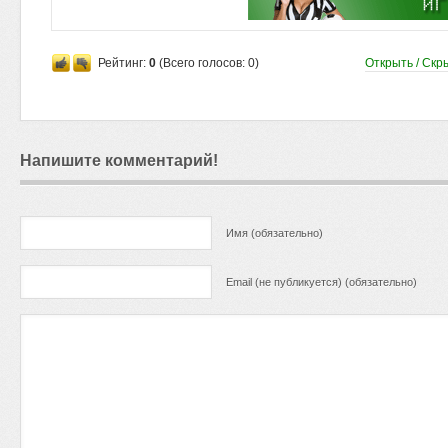
Рейтинг:
0
(Всего голосов:
0
)
Открыть / Скр
Напишите комментарий!
Имя (обязательно)
Email (не публикуется) (обязательно)