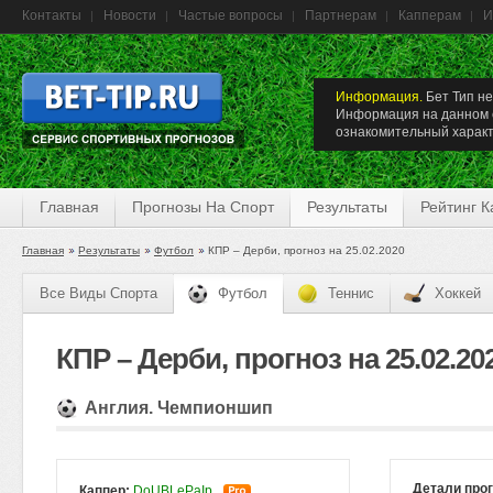
Контакты
Новости
Частые вопросы
Партнерам
Капперам
И
Информация.
Бет Тип не
Информация на данном с
ознакомительный характ
Главная
Прогнозы На Спорт
Результаты
Рейтинг 
Главная
Результаты
Футбол
КПР – Дерби, прогноз на 25.02.2020
Все Виды Спорта
Футбол
Теннис
Хоккей
КПР – Дерби, прогноз на 25.02.20
Англия. Чемпионшип
Детали про
Каппер:
DoUBLePaIp