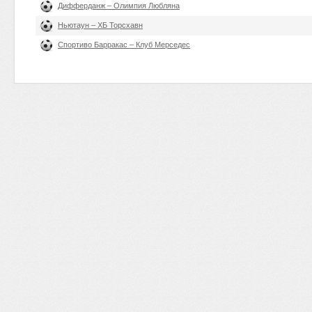
Дифферданж – Олимпия Любляна
Ньютаун – ХБ Торсхавн
Спортиво Барракас – Клуб Мерседес