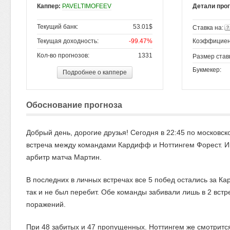
Каппер:
PAVELTIMOFEEV
Детали про
Текущий банк:
53.01$
Ставка на:
Текущая доходность:
-99.47%
Коэффициен
Кол-во прогнозов:
1331
Размер став
Букмекер:
Подробнее о каппере
Обоснование прогноза
Добрый день, дорогие друзья! Сегодня в 22:45 по московс
встреча между командами Кардифф и Ноттингем Форест. И
арбитр матча Мартин.
В последних в личных встречах все 5 побед остались за Ка
так и не был перебит. Обе команды забивали лишь в 2 встр
поражений.
При 48 забитых и 47 пропущенных. Ноттингем же смотрится