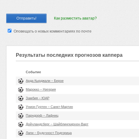
Как разместить аватар?
Оповещать о новых комментариях по почте
Результаты последних прогнозов каппера
Событие
Арда Кырджали – Берое
Марокко – Нигерия
Замбия – ЮАР
Унион Гуртен – Санкт-Мартин
Парндорф – Лафниц
Дойчландсберг – Шайблингкирхен-Варт
Лапи – Будучност Подгорица