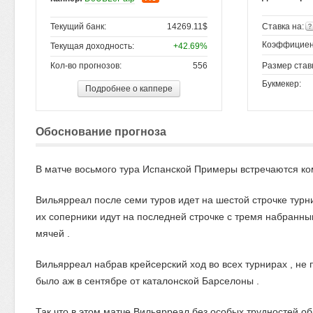
Текущий банк:
14269.11$
Ставка на:
Коэффициен
Текущая доходность:
+42.69%
Кол-во прогнозов:
556
Размер став
Букмекер:
Подробнее о каппере
Обоснование прогноза
В матче восьмого тура Испанской Примеры встречаются к
Вильярреал после семи туров идет на шестой строчке турн
их соперники идут на последней строчке с тремя набранны
мячей .
Вильярреал набрав крейсерский ход во всех турнирах , не
было аж в сентябре от каталонской Барселоны .
Так что в этом матче Вильярреал без особых трудностей об