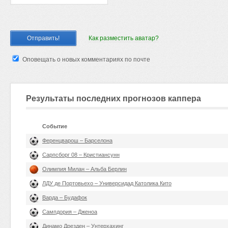
Как разместить аватар?
Оповещать о новых комментариях по почте
Результаты последних прогнозов каппера
Событие
Ференцварош – Барселона
Сарпсборг 08 – Кристиансунн
Олимпия Милан – Альба Берлин
ЛДУ де Портовьехо – Универсидад Католика Кито
Варда – Будафок
Сампдория – Дженоа
Динамо Дрезден – Унтерхахинг