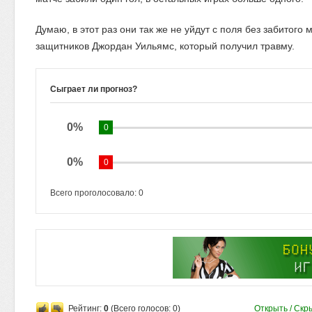
Думаю, в этот раз они так же не уйдут с поля без забитого 
защитников Джордан Уильямс, который получил травму.
Сыграет ли прогноз?
0%
0
0%
0
Всего проголосовало:
0
Рейтинг:
0
(Всего голосов:
0
)
Открыть / Скр