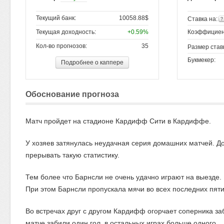
Текущий банк:
10058.88$
Ставка на:
Текущая доходность:
+0.59%
Коэффициен
Кол-во прогнозов:
35
Размер став
Букмекер:
Подробнее о каппере
Обоснование прогноза
Матч пройдет на стадионе Кардифф Сити в Кардиффе.
У хозяев затянулась неудачная серия домашних матчей. Д
прерывать такую статистику.
Тем более что Барнсли не очень удачно играют на выезде. 
При этом Барнсли пропускала мячи во всех последних пяти
Во встречах друг с другом Кардифф огорчает соперника за
матче забили один гол, в остальных играх больше одного.