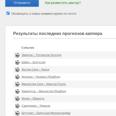
Как разместить аватар?
Оповещать о новых комментариях по почте
Результаты последних прогнозов каппера
Событие
Эвертон – Тоттенхэм Хотспур
Байер – Боруссия
Лестер Сити – Челси
Арсенал – Ньюкасл Юнайтед
Манчестер Сити – Кристал Пэлэс
Ливерпуль – Манчестер Юнайтед
Интер – Ювентус
Сампдория – Удинезе
Штутгарт – Боруссия Менхенгладбах