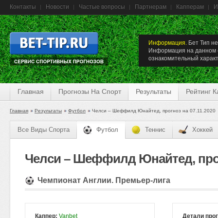
Контакты
Новости
Частые вопросы
Партнерам
Капперам
И
Информация.
Бет Тип не
Информация на данном с
ознакомительный характ
Главная
Прогнозы На Спорт
Результаты
Рейтинг 
Главная
Результаты
Футбол
Челси – Шеффилд Юнайтед, прогноз на 07.11.2020
Все Виды Спорта
Футбол
Теннис
Хоккей
Челси – Шеффилд Юнайтед, прогн
Чемпионат Англии. Премьер-лига
Каппер:
Vanbet
Детали про