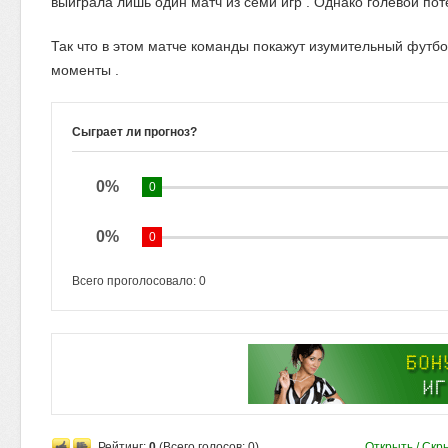
выиграла лишь один матч из семи игр . Однако голевой пот
Так что в этом матче команды покажут изумительный футбо
моменты .
Сыграет ли прогноз?
0%
0
0%
0
Всего проголосовало:
0
Рейтинг:
0
(Всего голосов:
0
)
Открыть / Скр