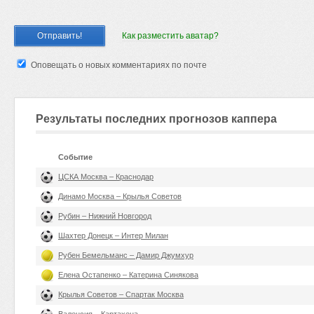
Как разместить аватар?
Оповещать о новых комментариях по почте
Результаты последних прогнозов каппера
Событие
ЦСКА Москва – Краснодар
Динамо Москва – Крылья Советов
Рубин – Нижний Новгород
Шахтер Донецк – Интер Милан
Рубен Бемельманс – Дамир Джумхур
Елена Остапенко – Катерина Синякова
Крылья Советов – Спартак Москва