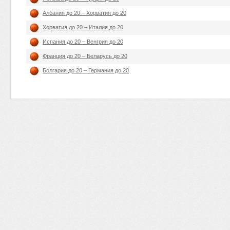
Албания до 20 – Хорватия до 20
Хорватия до 20 – Италия до 20
Испания до 20 – Венгрия до 20
Франция до 20 – Беларусь до 20
Болгария до 20 – Германия до 20