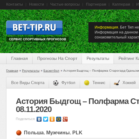
Контакты
Новости
Частые вопросы
Партнерам
Капперам
И
Информация.
Бет Тип не
Информация на данном с
ознакомительный характ
Главная
Прогнозы На Спорт
Результаты
Рейтинг 
Главная
Результаты
Баскетбол
Астория Быдгощ – Полфарма Старогард-Гданьски,
Все Виды Спорта
Футбол
Теннис
Хоккей
Астория Быдгощ – Полфарма Ста
08.11.2020
Поделиться
Польша. Мужчины. PLK