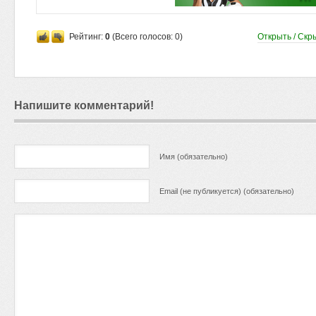
Рейтинг:
0
(Всего голосов:
0
)
Открыть / Скр
Напишите комментарий!
Имя (обязательно)
Email (не публикуется) (обязательно)