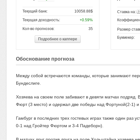
Текущий банк:
10058.88$
Ставка на:
Текущая доходность:
+0.59%
Коэффициен
Кол-во прогнозов:
35
Размер став
Букмекер:
Подробнее о каппере
Обоснование прогноза
Между собой встречаются команды, которые занимают перв
Бундеслиге.
Хозяева на своем поле забивают в девяти матчах подряд.
Фюрт (3 место) и одержал две победы над Фортуной(2-1) и
Гамбург в последних трех гостевых играх также один раз у
0-1 над Гройтер Фюртом и 3-4 Падеборн).
В матчах друг против друга на поле Хольштайна хозяева не