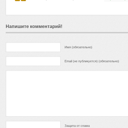
Напишите комментарий!
Имя (обязательно)
Email (не публикуется) (обязательно)
Защита от спама