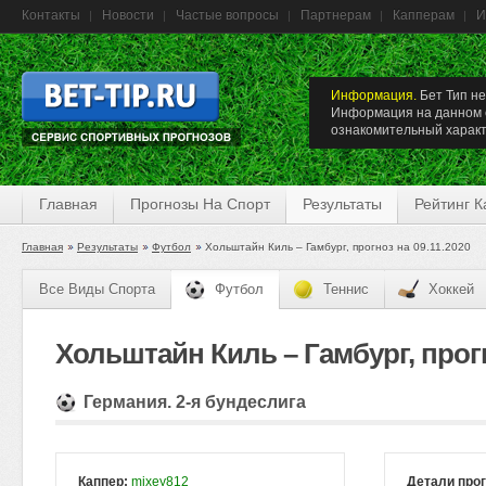
Контакты
Новости
Частые вопросы
Партнерам
Капперам
И
Информация.
Бет Тип не
Информация на данном с
ознакомительный характ
Главная
Прогнозы На Спорт
Результаты
Рейтинг 
Главная
Результаты
Футбол
Хольштайн Киль – Гамбург, прогноз на 09.11.2020
Все Виды Спорта
Футбол
Теннис
Хоккей
Хольштайн Киль – Гамбург, прогн
Германия. 2-я бундеслига
Каппер:
mixey812
Детали про