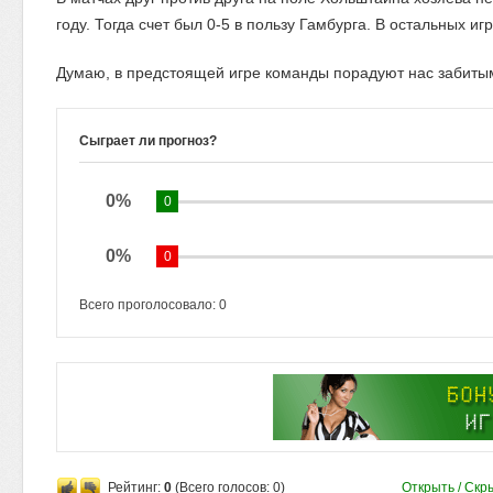
году. Тогда счет был 0-5 в пользу Гамбурга. В остальных и
Думаю, в предстоящей игре команды порадуют нас забиты
Сыграет ли прогноз?
0%
0
0%
0
Всего проголосовало:
0
Рейтинг:
0
(Всего голосов:
0
)
Открыть / Скр