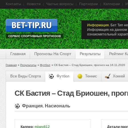
Контакты
Новости
Частые вопросы
Партнерам
Капперам
И
Информация.
Бет Тип не
Информация на данном с
ознакомительный характ
Главная
Прогнозы На Спорт
Результаты
Рейтинг 
Главная
Результаты
Футбол
СК Бастия – Стад Бриошен, прогноз на 16.11.2020
Все Виды Спорта
Футбол
Теннис
Хоккей
СК Бастия – Стад Бриошен, прогн
Франция. Насиональ
Каппер:
mixey812
Детали про