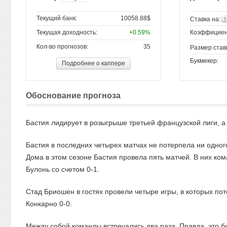
Текущий банк:
10058.88$
Ставка на:
Текущая доходность:
+0.59%
Коэффициен
Кол-во прогнозов:
35
Размер став
Букмекер:
Подробнее о каппере
Обоснование прогноза
Бастия лидирует в розыгрыше третьей французской лиги, 
Бастия в последних четырех матчах не потерпела ни одног
Дома в этом сезоне Бастия провела пять матчей. В них ко
Булонь со счетом 0-1.
Стад Бриошен в гостях провели четыре игры, в которых пот
Конкарно 0-0.
Между собой команды встречались два раза. Правда, это был