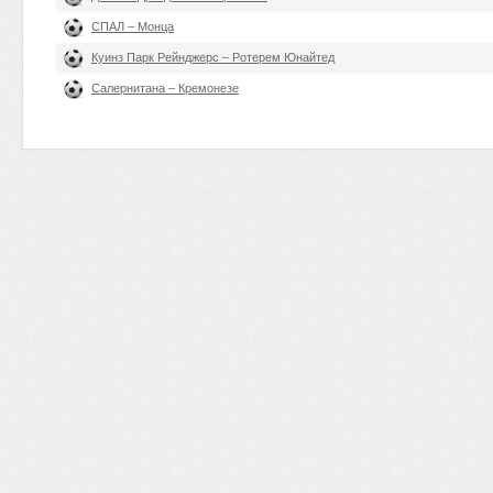
СПАЛ – Монца
Куинз Парк Рейнджерс – Ротерем Юнайтед
Салернитана – Кремонезе