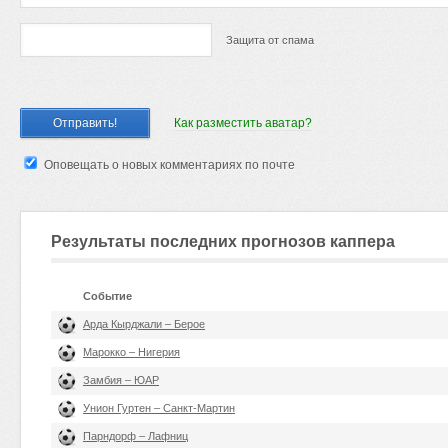
Защита от спама
Как разместить аватар?
Оповещать о новых комментариях по почте
Результаты последних прогнозов каппера
Событие
Арда Кырджали – Берое
Марокко – Нигерия
Замбия – ЮАР
Унион Гуртен – Санкт-Мартин
Парндорф – Лафниц