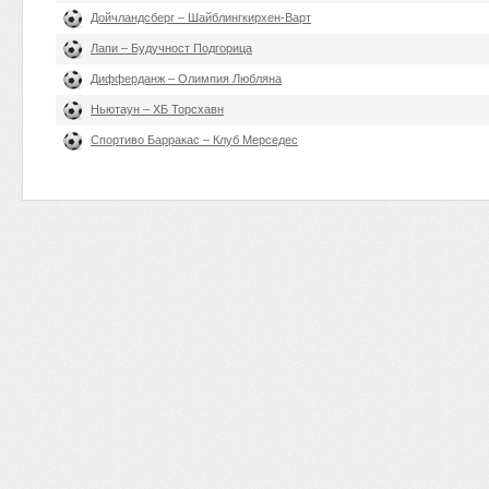
Дойчландсберг – Шайблингкирхен-Варт
Лапи – Будучност Подгорица
Дифферданж – Олимпия Любляна
Ньютаун – ХБ Торсхавн
Спортиво Барракас – Клуб Мерседес