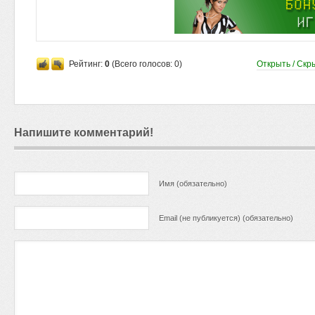
Рейтинг:
0
(Всего голосов:
0
)
Открыть / Скр
Напишите комментарий!
Имя (обязательно)
Email (не публикуется) (обязательно)