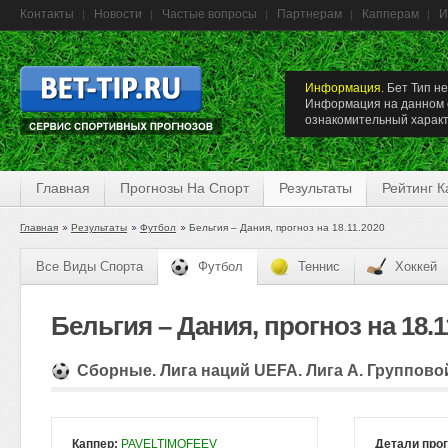
Контакты
Новости
Частые вопросы
Партнерам
Капперам
И
Информация.
Бет Тип не
Информация на данном с
ознакомительный характ
Главная
Прогнозы На Спорт
Результаты
Рейтинг 
Главная
Результаты
Футбол
Бельгия – Дания, прогноз на 18.11.2020
Все Виды Спорта
Футбол
Теннис
Хоккей
Бельгия – Дания, прогноз на 18.1
Сборные. Лига наций UEFA. Лига A. Группово
Каппер:
PAVELTIMOFEEV
Детали про