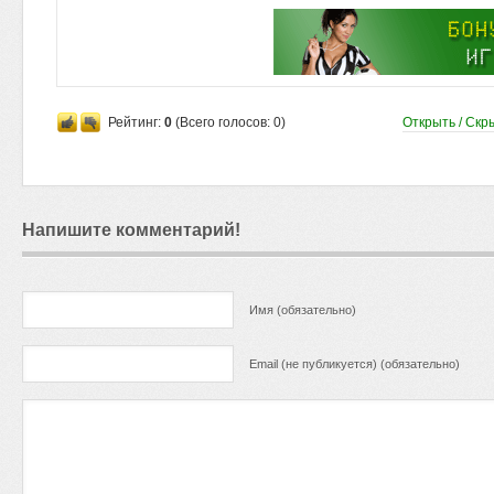
Рейтинг:
0
(Всего голосов:
0
)
Открыть / Скр
Напишите комментарий!
Имя (обязательно)
Email (не публикуется) (обязательно)