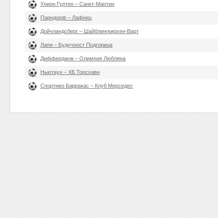
Унион Гуртен – Санкт-Мартин
Парндорф – Лафниц
Дойчландсберг – Шайблингкирхен-Варт
Лапи – Будучност Подгорица
Дифферданж – Олимпия Любляна
Ньютаун – ХБ Торсхавн
Спортиво Барракас – Клуб Мерседес