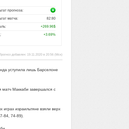
ьтат прогноза:
ьтат матча:
82:80
ыль:
+269.96$
:
+3.69%
Прогноз добавлен:
19.11.2020 в 20:56 (Мск)
нда уступила лишь Барселоне
ли матч Маккаби завершался с
х играх израильтяне взяли верх
-84, 74-89).
би.