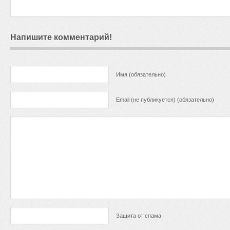
Напишите комментарий!
Имя (обязательно)
Email (не публикуется) (обязательно)
Защита от спама