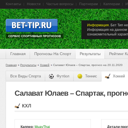
Контакты
Новости
Частые вопросы
Партнерам
Капперам
И
Информация.
Бет Тип не
Информация на данном с
ознакомительный характ
Главная
Прогнозы На Спорт
Результаты
Рейтинг 
Главная
Результаты
Хоккей
Салават Юлаев – Спартак, прогноз на 20.11.2020
Все Виды Спорта
Футбол
Теннис
Хоккей
Салават Юлаев – Спартак, прогно
КХЛ
Каппер:
MuayThai
Детали про