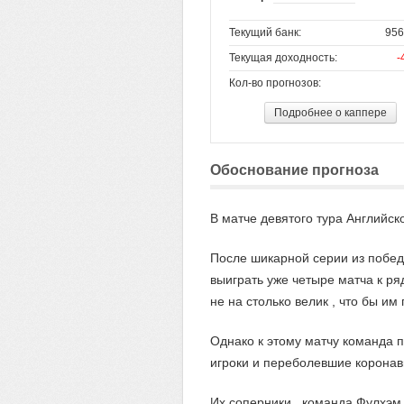
Текущий банк:
956
Текущая доходность:
-
Кол-во прогнозов:
Подробнее о каппере
Обоснование прогноза
В матче девятого тура Английс
После шикарной серии из побед 
выиграть уже четыре матча к ря
не на столько велик , что бы им
Однако к этому матчу команда 
игроки и переболевшие коронав
Их соперники , команда Фулхэм 