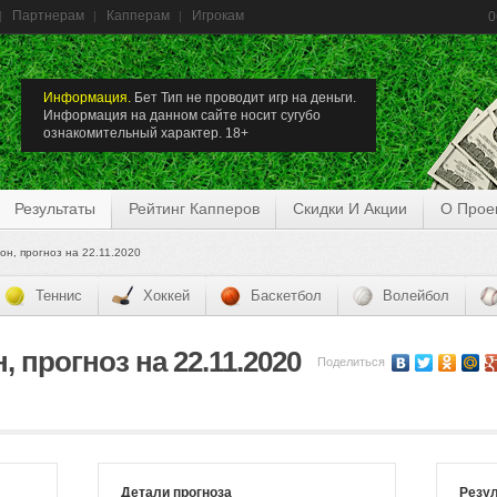
Партнерам
Капперам
Игрокам
0
Информация.
Бет Тип не проводит игр на деньги.
Информация на данном сайте носит сугубо
ознакомительный характер. 18+
Результаты
Рейтинг Капперов
Скидки И Акции
О Прое
он, прогноз на 22.11.2020
Теннис
Хоккей
Баскетбол
Волейбол
 прогноз на 22.11.2020
Поделиться
Детали прогноза
Резу