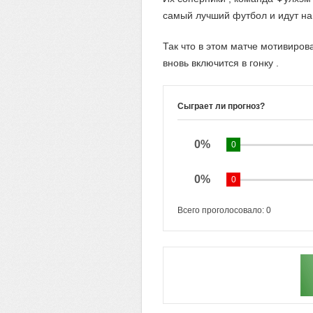
самый лучший футбол и идут на
Так что в этом матче мотивиров
вновь включится в гонку .
Сыграет ли прогноз?
0%
0
0%
0
Всего проголосовало:
0