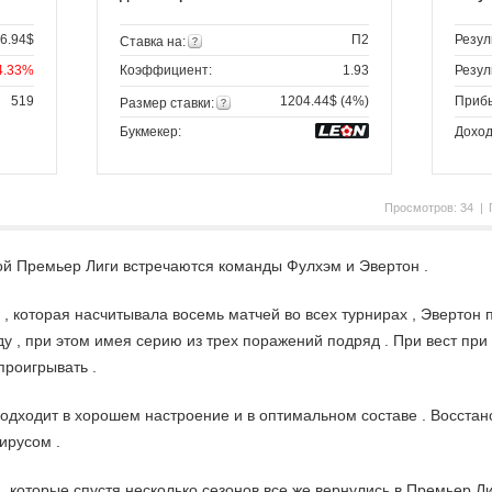
6.94$
П2
Резул
Ставка на:
4.33%
Коэффициент:
1.93
Резул
519
1204.44$ (4%)
Приб
Размер ставки:
Букмекер:
Доход
Просмотров:
34 |
кой Премьер Лиги встречаются команды Фулхэм и Эвертон .
, которая насчитывала восемь матчей во всех турнирах , Эвертон 
ду , при этом имея серию из трех поражений подряд . При вест при
 проигрывать .
подходит в хорошем настроение и в оптимальном составе . Восста
ирусом .
, которые спустя несколько сезонов все же вернулись в Премьер Ли