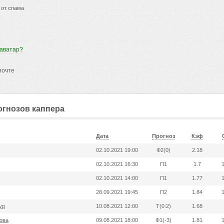
 от спама
 аватар?
почте
огнозов каппера
Дата
Прогноз
Кэф
02.10.2021 19:00
Ф2(0)
2.18
02.10.2021 16:30
П1
1.7
02.10.2021 14:00
П1
1.77
28.09.2021 19:45
П2
1.84
ур
10.08.2021 12:00
Т(0:2)
1.68
ова
09.08.2021 18:00
Ф1(-3)
1.81