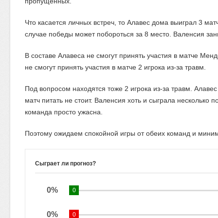
пропущенных.
Что касается личных встреч, то Алавес дома выиграл 3 мат
случае победы может побороться за 8 место. Валенсия зан
В составе Алавеса не смогут принять участия в матче Менд
не смогут принять участия в матче 2 игрока из-за травм.
Под вопросом находятся тоже 2 игрока из-за травм. Алаве
матч питать не стоит. Валенсия хоть и сыграла несколько 
команда просто ужасна.
Поэтому ожидаем спокойной игры от обеих команд и миниму
Сыграет ли прогноз?
0%
0
0%
0