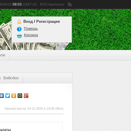
6/08/26
08:03
(GMT+3)
RSS прогнозы
Вход
/
Регистрация
Помощь
Корзина
кте
Бейсбол
Начало матча:
24.11.2020 в 23:00 (Мск)
льтаты