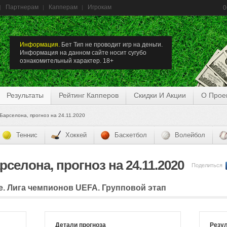
Партнерам
Капперам
Игрокам
0
Информация.
Бет Тип не проводит игр на деньги.
Информация на данном сайте носит сугубо
ознакомительный характер. 18+
Результаты
Рейтинг Капперов
Скидки И Акции
О Прое
Барселона, прогноз на 24.11.2020
Теннис
Хоккей
Баскетбол
Волейбол
селона, прогноз на 24.11.2020
Поделиться
. Лига чемпионов UEFA. Групповой этап
Детали прогноза
Резу