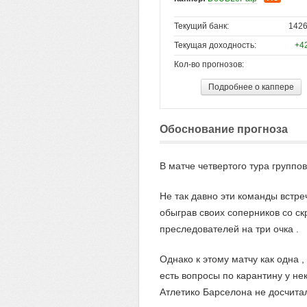
Текущий банк:
1426
Текущая доходность:
+4
Кол-во прогнозов:
Подробнее о каппере
Обоснование прогноза
В матче четвертого тура групп
Не так давно эти команды встре
обыграв своих соперников со ск
преследователей на три очка .
Однако к этому матчу как одна 
есть вопросы по карантину у не
Атлетико Барселона не досчита