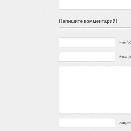
Напишите комментарий!
Имя (об
Email (
Защита