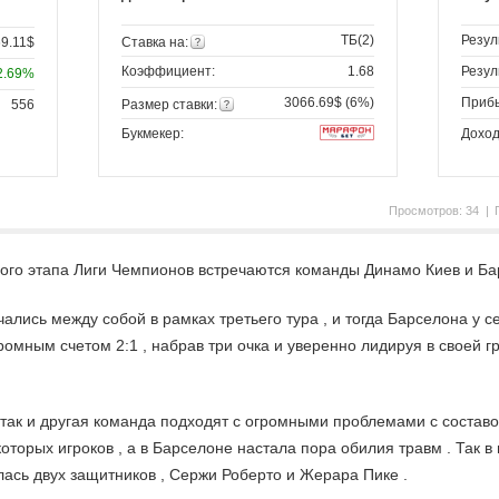
ТБ(2)
Резул
9.11$
Ставка на:
Коэффициент:
1.68
Резул
2.69%
3066.69$ (6%)
Приб
556
Размер ставки:
Букмекер:
Доход
Просмотров:
34 |
ового этапа Лиги Чемпионов встречаются команды Динамо Киев и Ба
чались между собой в рамках третьего тура , и тогда Барселона у с
ромным счетом 2:1 , набрав три очка и уверенно лидируя в своей 
, так и другая команда подходят с огромными проблемами с состав
которых игроков , а в Барселоне настала пора обилия травм . Так
лась двух защитников , Сержи Роберто и Жерара Пике .