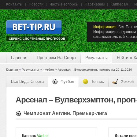
Контакты
Новости
Частые вопросы
Партнерам
Капперам
И
Информация.
Бет Тип не
Информация на данном с
ознакомительный характ
Главная
Прогнозы На Спорт
Результаты
Рейтинг 
Главная
Результаты
Футбол
Арсенал – Вулверхэмптон, прогноз на 29.11.2020
Все Виды Спорта
Футбол
Теннис
Хоккей
Арсенал – Вулверхэмптон, прогно
Чемпионат Англии. Премьер-лига
Каппер:
Vanbet
Детали про