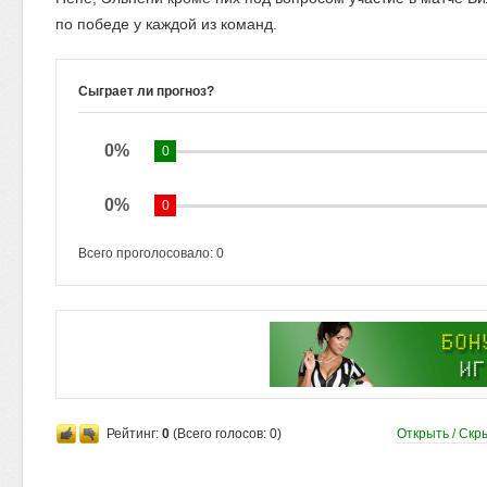
по победе у каждой из команд.
Сыграет ли прогноз?
0%
0
0%
0
Всего проголосовало:
0
Рейтинг:
0
(Всего голосов:
0
)
Открыть / Скр