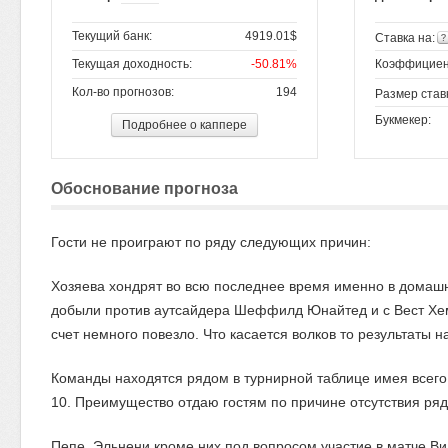
Текущий банк:
4919.01$
Ставка на:
Текущая доходность:
-50.81%
Коэффициен
Кол-во прогнозов:
194
Размер став
Букмекер:
Подробнее о каппере
Обоснование прогноза
Гости не проиграют по ряду следующих причин:
Хозяева хондрят во всю последнее время именно в домашн
добыли против аутсайдера Шеффилд Юнайтед и с Вест Хем 
счет немного повезло. Что касается волков то результаты 
Команды находятся рядом в турнирной таблице имея всего
10. Преимущество отдаю гостям по причине отсутствия ряд
Пепе, Эльнени кроме них под вопросом участие в матче Ви