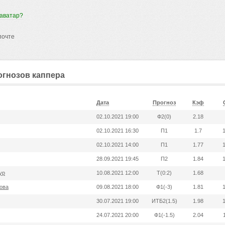
 аватар?
почте
огнозов каппера
Дата
Прогноз
Кэф
02.10.2021 19:00
Ф2(0)
2.18
02.10.2021 16:30
П1
1.7
02.10.2021 14:00
П1
1.77
28.09.2021 19:45
П2
1.84
ур
10.08.2021 12:00
Т(0:2)
1.68
ова
09.08.2021 18:00
Ф1(-3)
1.81
30.07.2021 19:00
ИТБ2(1.5)
1.98
24.07.2021 20:00
Ф1(-1.5)
2.04