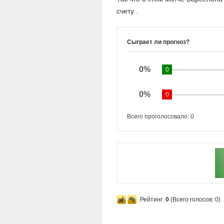
счету .
Сыграет ли прогноз?
0%
0
0%
0
Всего проголосовало:
0
Рейтинг:
0
(Всего голосов:
0
)