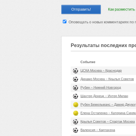
Как разместить
Оповещать о новых комментариях по 
Результаты последних пр
Событие
ЦСКА Москва – Краснодар
Динамо Москва – Крылья Советов
Рубин – Нижний Новгород
Шахтер Донецк – Интер Милан
Рубен Бемельманс – Дамир Джумх
Елена Остапенко – Катерина Синяк
Крылья Советов – Спартак Москва
Валенсия – Картахена