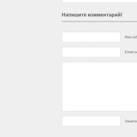
Напишите комментарий!
Имя (об
Email (
Защита