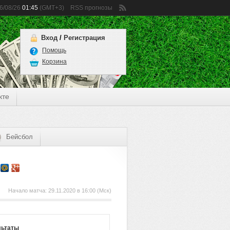
6/08/26
01:45
(GMT+3)
RSS прогнозы
Вход
/
Регистрация
Помощь
Корзина
кте
Бейсбол
Начало матча:
29.11.2020 в 16:00 (Мск)
льтаты