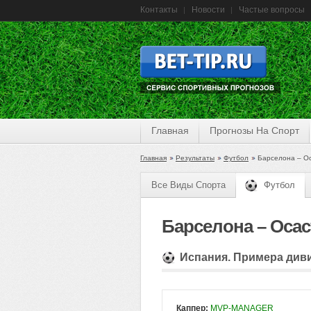
Контакты
Новости
Частые вопросы
Главная
Прогнозы На Спорт
Главная
Результаты
Футбол
Барселона – Ос
Все Виды Спорта
Футбол
Барселона – Осасу
Испания. Примера див
Каппер:
MVP-MANAGER