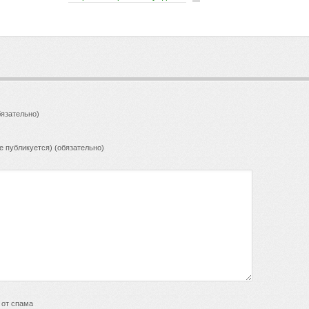
язательно)
не публикуется) (обязательно)
 от спама