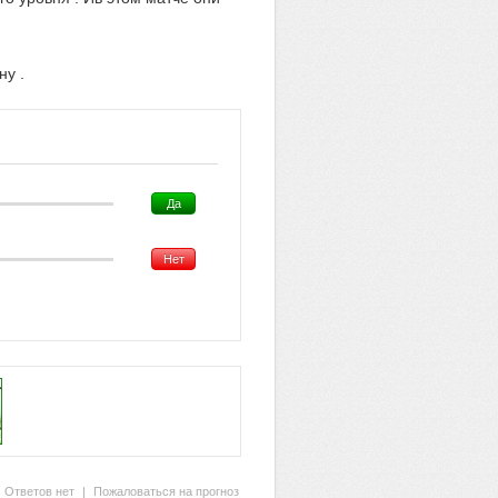
ну .
Да
Нет
Ответов нет
|
Пожаловаться на прогноз