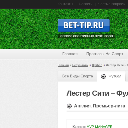
Контакты
Новости
Частые вопросы
Главная
Прогнозы На Спорт
Главная
Результаты
Футбол
Лестер Сити – 
Все Виды Спорта
Футбол
Лестер Сити – Фул
Англия. Премьер-лига
Каппер:
MVP-MANAGER