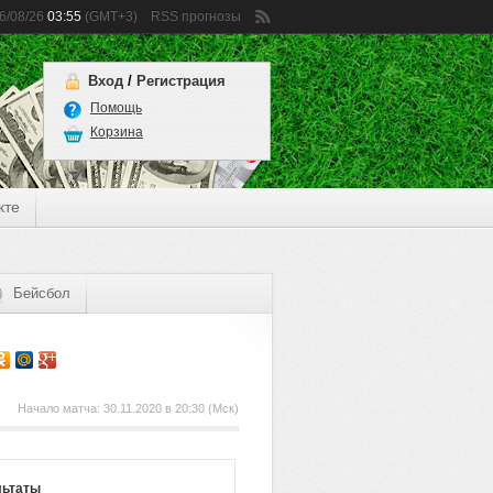
6/08/26
03:55
(GMT+3)
RSS прогнозы
Вход
/
Регистрация
Помощь
Корзина
кте
Бейсбол
Начало матча:
30.11.2020 в 20:30 (Мск)
льтаты