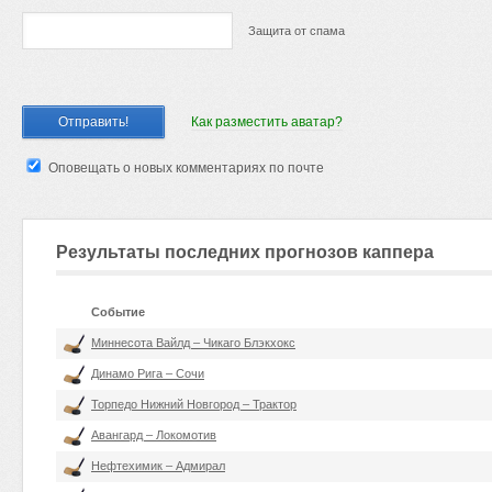
Защита от спама
Как разместить аватар?
Оповещать о новых комментариях по почте
Результаты последних прогнозов каппера
Событие
Миннесота Вайлд – Чикаго Блэкхокс
Динамо Рига – Сочи
Торпедо Нижний Новгород – Трактор
Авангард – Локомотив
Нефтехимик – Адмирал