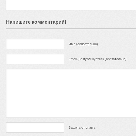
Напишите комментарий!
Имя (обязательно)
Email (не публикуется) (обязательно)
Защита от спама