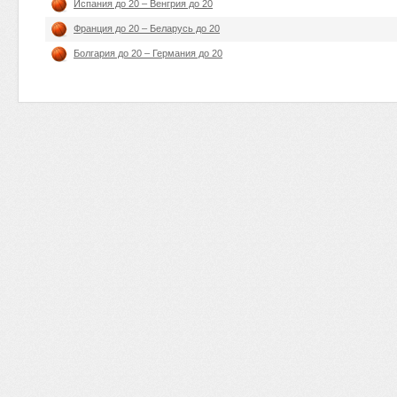
Испания до 20 – Венгрия до 20
Франция до 20 – Беларусь до 20
Болгария до 20 – Германия до 20