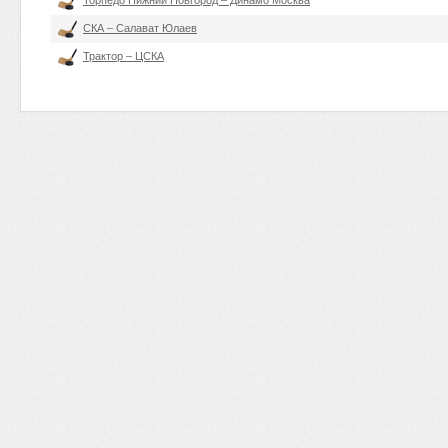
Торпедо Нижний Новгород – Динамо Москва
СКА – Салават Юлаев
Трактор – ЦСКА