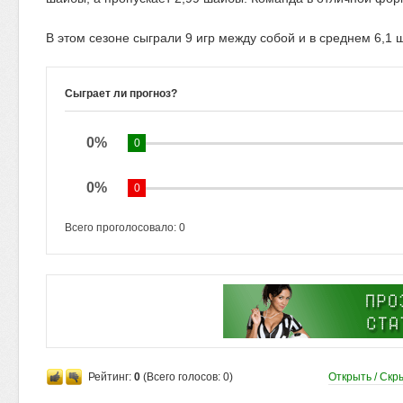
В этом сезоне сыграли 9 игр между собой и в среднем 6,1 
Сыграет ли прогноз?
0%
0
0%
0
Всего проголосовало:
0
Рейтинг:
0
(Всего голосов:
0
)
Открыть / Скр