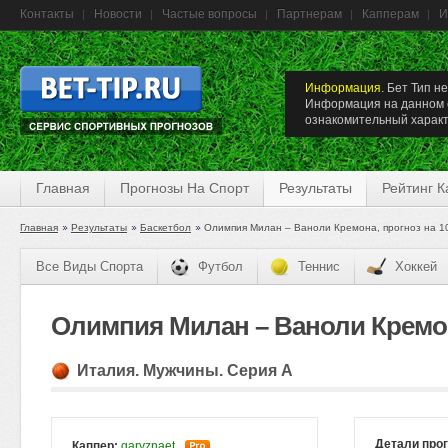
Контакты
Новости
Частые вопросы
Партнерам
Капперам
И
Информация.
Бет Тип не
Информация на данном с
ознакомительный характ
Главная
Прогнозы На Спорт
Результаты
Рейтинг 
Главная
Результаты
Баскетбол
Олимпия Милан – Ваноли Кремона, прогноз на 1
Все Виды Спорта
Футбол
Теннис
Хоккей
Олимпия Милан – Ваноли Кремона
Италия. Мужчины. Серия A
Детали про
Каппер:
garyznaet