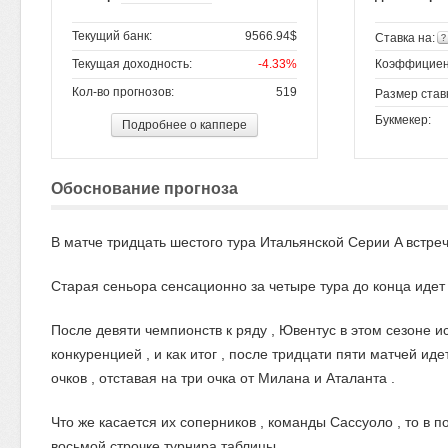
Текущий банк:
9566.94$
Ставка на:
Текущая доходность:
-4.33%
Коэффициен
Кол-во прогнозов:
519
Размер став
Букмекер:
Подробнее о каппере
Обоснование прогноза
В матче тридцать шестого тура Итальянской Серии A встре
Старая сеньора сенсационно за четыре тура до конца идет
После девяти чемпионств к ряду , Ювентус в этом сезоне и
конкуренцией , и как итог , после тридцати пяти матчей ид
очков , отставая на три очка от Милана и Аталанта .
Что же касается их соперников , команды Сассуоло , то в
восьмой строчке турнира таблицы .