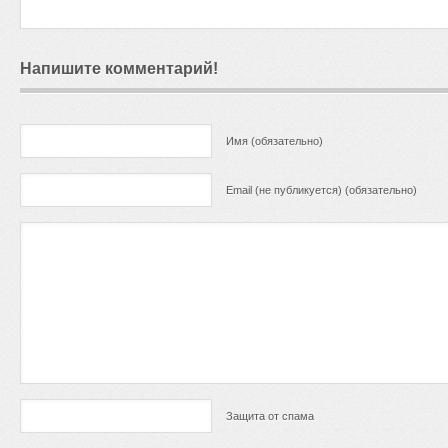
Напишите комментарий!
Имя (обязательно)
Email (не публикуется) (обязательно)
Защита от спама