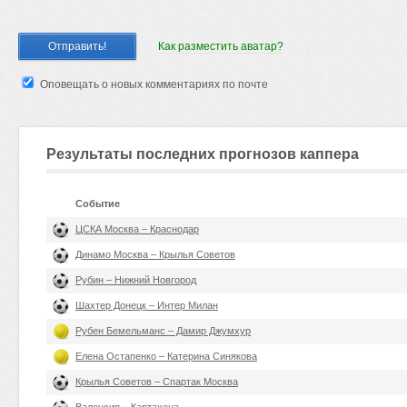
Как разместить аватар?
Оповещать о новых комментариях по почте
Результаты последних прогнозов каппера
Событие
ЦСКА Москва – Краснодар
Динамо Москва – Крылья Советов
Рубин – Нижний Новгород
Шахтер Донецк – Интер Милан
Рубен Бемельманс – Дамир Джумхур
Елена Остапенко – Катерина Синякова
Крылья Советов – Спартак Москва